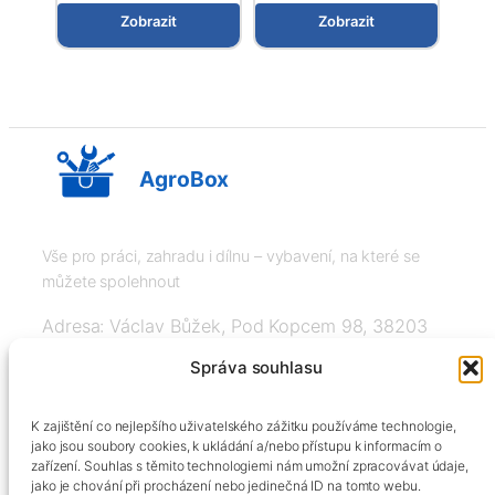
s vnějším závitem, Arag
Arag
Zobrazit
Zobrazit
AgroBox
Vše pro práci, zahradu i dílnu – vybavení, na které se
můžete spolehnout
Adresa: Václav Bůžek, Pod Kopcem 98, 38203
Křemže
Správa souhlasu
IČ: 03526976, DIČ: CZ8508151377, Tel:
K zajištění co nejlepšího uživatelského zážitku používáme technologie,
+420606334248, info@agrobox.cz
jako jsou soubory cookies, k ukládání a/nebo přístupu k informacím o
zařízení. Souhlas s těmito technologiemi nám umožní zpracovávat údaje,
jako je chování při procházení nebo jedinečná ID na tomto webu.