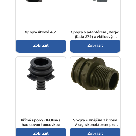
Spojka úhlová 45°
Spojka s adaptérem „Banjo“
(řada 279) a vidlicovým
spojením, Arag
Zobrazit
Zobrazit
Přímé spojky GEOline s
Spojka s vnějším závitem
hadicovou koncovkou
Arag s konektorem pro
vidlicové spojení
Zobrazit
Zobrazit