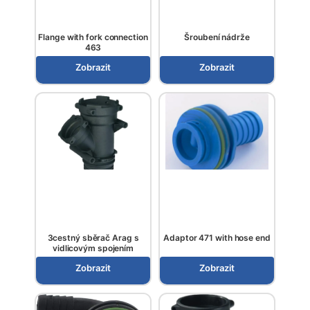
Flange with fork connection
Šroubení nádrže
463
Zobrazit
Zobrazit
3cestný sběrač Arag s
Adaptor 471 with hose end
vidlicovým spojením
Zobrazit
Zobrazit