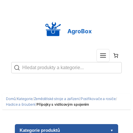
Přeskočit
na
obsah
AgroBox
Domů
/
Kategorie
/
Zemědělské stroje a zařízení
/
Postřikovače a rosiče
/
Hadice a šroubení
/
Přípojky s vidlicovým spojením
Kategorie produktů
▼