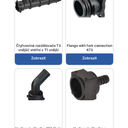
Čtyřcestné rozdělovače T3
Flange with fork connection
vnější/ vnitřní x T1 vnější
473
Zobrazit
Zobrazit