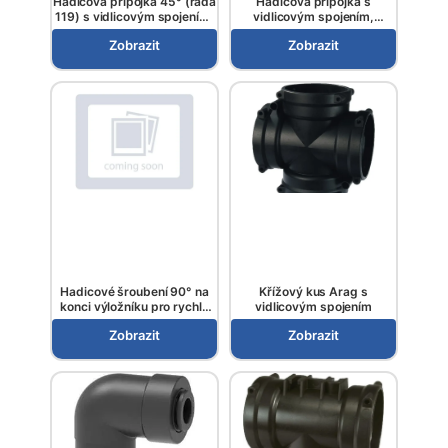
Hadicová přípojka 45° (řada
Hadicová přípojka s
119) s vidlicovým spojením,
vidlicovým spojením,
Arag
Polmac
Zobrazit
Zobrazit
Hadicové šroubení 90° na
Křížový kus Arag s
konci výložníku pro rychlé
vidlicovým spojením
spojení s vidlicovou spojkou
Zobrazit
Zobrazit
T3 samice