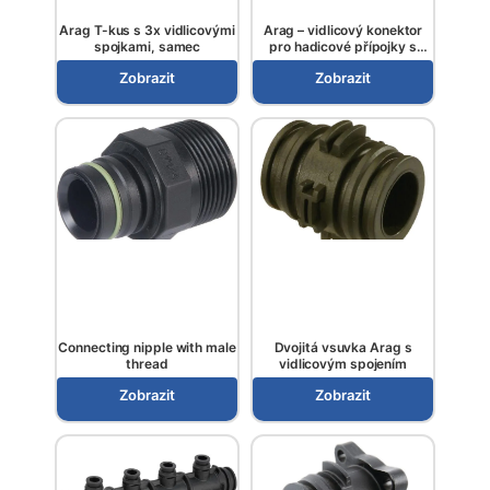
Arag T-kus s 3x vidlicovými
Arag – vidlicový konektor
spojkami, samec
pro hadicové přípojky s
vidlicovým spojením
Zobrazit
Zobrazit
Connecting nipple with male
Dvojitá vsuvka Arag s
thread
vidlicovým spojením
Zobrazit
Zobrazit