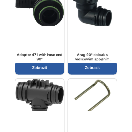
Adaptor 471 with hose end
Arag 90° oblouk s
90°
vidlicovým spojením
konektor/hrdlo
Zobrazit
Zobrazit