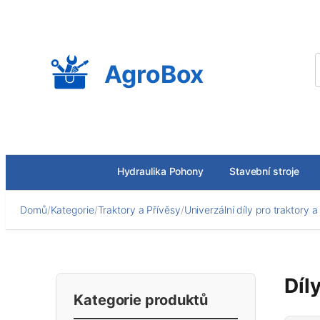
Přeskočit
na
obsah
AgroBox
Hydraulika Pohony
Stavební stroje
Domů
/
Kategorie
/
Traktory a Přívěsy
/
Univerzální díly pro traktory a
Díl
Kategorie produktů