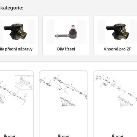
kategorie:
íly přední nápravy
Díly řízení
Vhodné pro ZF
Řízení
Řízení
Řízení