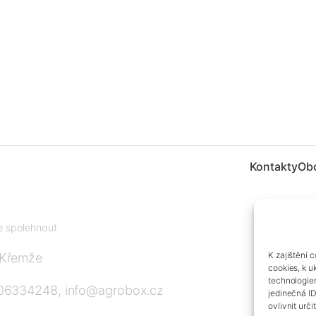
Kontakty
Ob
te spolehnout
K zajištění 
 Křemže
cookies, k u
technologie
606334248, info@agrobox.cz
jedinečná I
ovlivnit urči