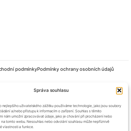
chodní podmínky
Podmínky ochrany osobních údajů
Správa souhlasu
co nejlepšího uživatelského zážitku používáme technologie, jako jsou soubory
kládání a/nebo přístupu k informacím o zařízení. Souhlas s těmito
mi nám umožní zpracovávat údaje, jako je chování při procházení nebo
D na tomto webu. Nesouhlas nebo odvolání souhlasu může nepříznivě
té vlastnosti a funkce.