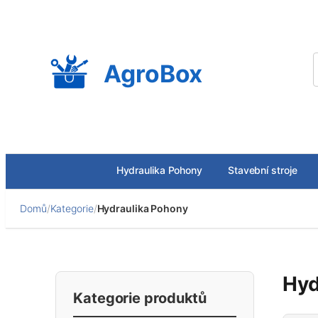
Přeskočit
na
obsah
AgroBox
Hydraulika Pohony
Stavební stroje
Domů
/
Kategorie
/
Hydraulika Pohony
Hyd
Kategorie produktů