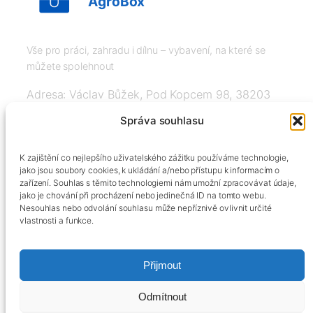
AgroBox
Vše pro práci, zahradu i dílnu – vybavení, na které se
můžete spolehnout
Adresa: Václav Bůžek, Pod Kopcem 98, 38203
Křemže
Správa souhlasu
IČ: 03526976, DIČ: CZ8508151377, Tel:
K zajištění co nejlepšího uživatelského zážitku používáme technologie,
+420606334248, info@agrobox.cz
jako jsou soubory cookies, k ukládání a/nebo přístupu k informacím o
zařízení. Souhlas s těmito technologiemi nám umožní zpracovávat údaje,
jako je chování při procházení nebo jedinečná ID na tomto webu.
Nesouhlas nebo odvolání souhlasu může nepříznivě ovlivnit určité
vlastnosti a funkce.
Přijmout
Kontakty
Obchodní podmínky
Podmínky ochrany osobních údajů
Odmítnout