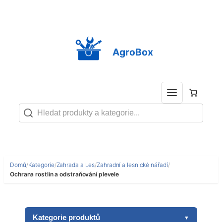
Přeskočit
na
obsah
AgroBox
Domů
/
Kategorie
/
Zahrada a Les
/
Zahradní a lesnické nářadí
/
Ochrana rostlin a odstraňování plevele
Kategorie produktů
▼