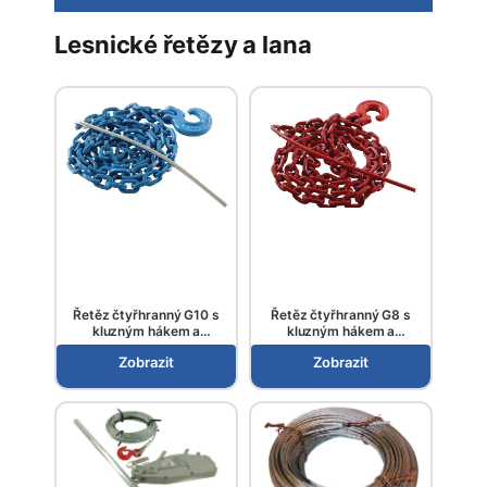
Lesnické řetězy a lana
Řetěz čtyřhranný G10 s
Řetěz čtyřhranný G8 s
kluzným hákem a
kluzným hákem a
průvlečnou jehlou
průvlečnou jehlou
Zobrazit
Zobrazit