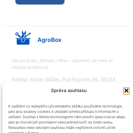
AgroBox
Vše pro práci, zahradu i dílnu – vybavení, na které se
můžete spolehnout
Adresa: Václav Bůžek, Pod Kopcem 98, 38203
Křemže
Správa souhlasu
IČ: 03526976, DIČ: CZ8508151377, Tel:
K zajištění co nejlepšího uživatelského zážitku používáme technologie,
+420606334248, info@agrobox.cz
jako jsou soubory cookies, k ukládání a/nebo přístupu k informacím o
zařízení. Souhlas s těmito technologiemi nám umožní zpracovávat údaje,
jako je chování při procházení nebo jedinečná ID na tomto webu.
Nesouhlas nebo odvolání souhlasu může nepříznivě ovlivnit určité
vlastnosti a funkce.