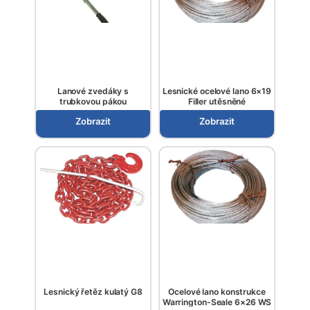
Lanové zvedáky s
Lesnické ocelové lano 6×19
trubkovou pákou
Filler utěsněné
Zobrazit
Zobrazit
Lesnický řetěz kulatý G8
Ocelové lano konstrukce
Warrington-Seale 6×26 WS