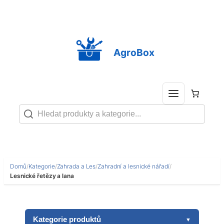
Přeskočit
na
obsah
AgroBox
Domů
/
Kategorie
/
Zahrada a Les
/
Zahradní a lesnické nářadí
/
Lesnické řetězy a lana
Kategorie produktů
▼