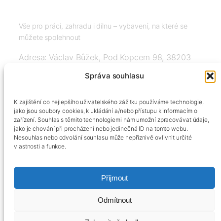
Vše pro práci, zahradu i dílnu – vybavení, na které se
můžete spolehnout
Adresa: Václav Bůžek, Pod Kopcem 98, 38203
Křemže
Správa souhlasu
IČ: 03526976, DIČ: CZ8508151377, Tel:
K zajištění co nejlepšího uživatelského zážitku používáme technologie,
+420606334248, info@agrobox.cz
jako jsou soubory cookies, k ukládání a/nebo přístupu k informacím o
zařízení. Souhlas s těmito technologiemi nám umožní zpracovávat údaje,
jako je chování při procházení nebo jedinečná ID na tomto webu.
Nesouhlas nebo odvolání souhlasu může nepříznivě ovlivnit určité
vlastnosti a funkce.
Přijmout
Kontakty
Obchodní podmínky
Podmínky ochrany osobních údajů
Odmítnout