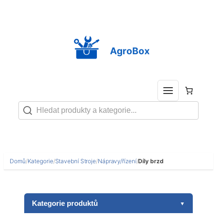
Přeskočit
na
obsah
AgroBox
Domů
/
Kategorie
/
Stavební Stroje
/
Nápravy/řízení
/
Díly brzd
Kategorie produktů
▼