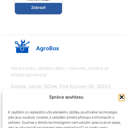
Zobrazit
AgroBox
Vše pro práci, zahradu i dílnu – vybavení, na které se
můžete spolehnout
Adresa: Václav Bůžek, Pod Kopcem 98, 38203
Křemže
Správa souhlasu
IČ: 03526976, DIČ: CZ8508151377, Tel:
K zajištění co nejlepšího uživatelského zážitku používáme technologie,
+420606334248, info@agrobox.cz
jako jsou soubory cookies, k ukládání a/nebo přístupu k informacím o
zařízení. Souhlas s těmito technologiemi nám umožní zpracovávat údaje,
jako je chování při procházení nebo jedinečná ID na tomto webu.