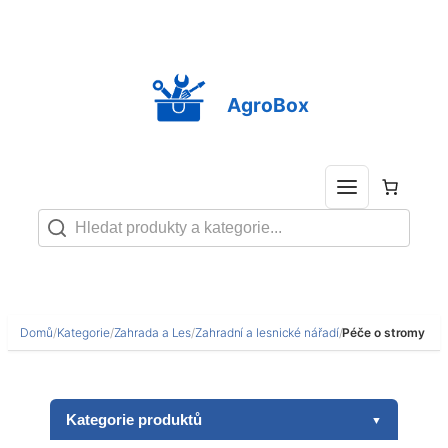
Přeskočit
na
obsah
AgroBox
Domů
/
Kategorie
/
Zahrada a Les
/
Zahradní a lesnické nářadí
/
Péče o stromy
Kategorie produktů
▼