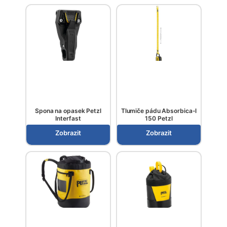
Spona na opasek Petzl
Tlumiče pádu Absorbica-l
Interfast
150 Petzl
Zobrazit
Zobrazit