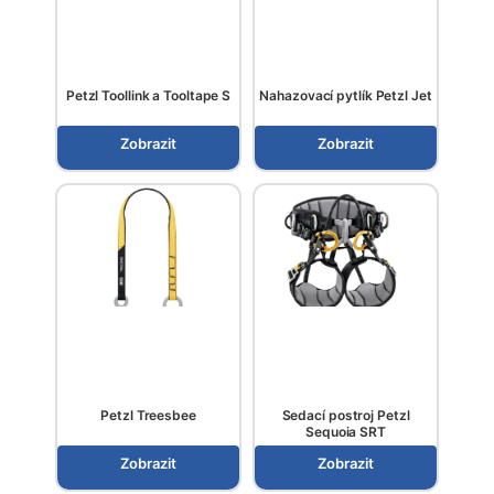
Petzl Toollink a Tooltape S
Nahazovací pytlík Petzl Jet
Zobrazit
Zobrazit
Petzl Treesbee
Sedací postroj Petzl
Sequoia SRT
Zobrazit
Zobrazit