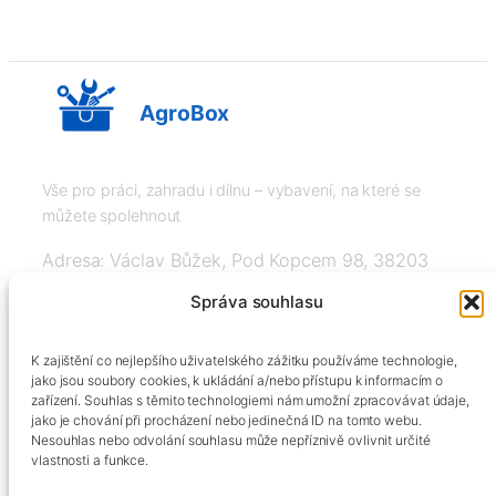
AgroBox
Vše pro práci, zahradu i dílnu – vybavení, na které se
můžete spolehnout
Adresa: Václav Bůžek, Pod Kopcem 98, 38203
Křemže
Správa souhlasu
IČ: 03526976, DIČ: CZ8508151377, Tel:
K zajištění co nejlepšího uživatelského zážitku používáme technologie,
+420606334248, info@agrobox.cz
jako jsou soubory cookies, k ukládání a/nebo přístupu k informacím o
zařízení. Souhlas s těmito technologiemi nám umožní zpracovávat údaje,
jako je chování při procházení nebo jedinečná ID na tomto webu.
Nesouhlas nebo odvolání souhlasu může nepříznivě ovlivnit určité
vlastnosti a funkce.