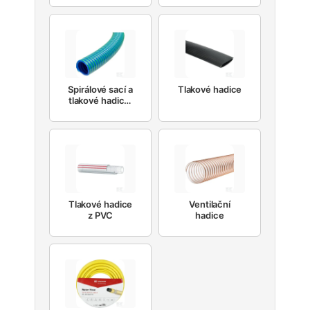
Spirálové sací a
Tlakové hadice
tlakové hadice,
PVC
Tlakové hadice
Ventilační
z PVC
hadice