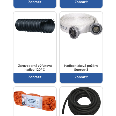
Zobrazit
Zobrazit
Žáruvzdorná výfuková
Hadice tlaková požární
hadice 120° C
Supron-3
Zobrazit
Zobrazit