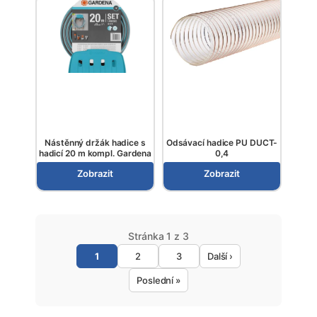
Nástěnný držák hadice s
Odsávací hadice PU DUCT-
hadicí 20 m kompl. Gardena
0,4
Zobrazit
Zobrazit
Stránka 1 z 3
1
2
3
Další ›
Poslední »