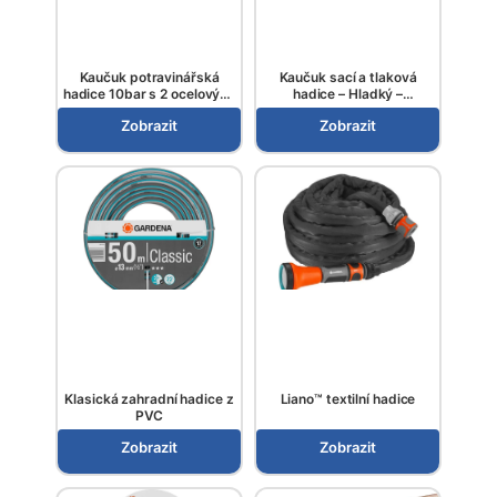
Kaučuk potravinářská
Kaučuk sací a tlaková
hadice 10bar s 2 ocelovými
hadice – Hladký –
spirálami
Superlehké závaží
Zobrazit
Zobrazit
Klasická zahradní hadice z
Liano™ textilní hadice
PVC
Zobrazit
Zobrazit