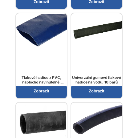
Zobrazit
Zobrazit
Tlakové hadice z PVC,
Univerzální gumové tlakové
naplocho navinutelné,
hadice na vodu, 10 barů
modré
Zobrazit
Zobrazit