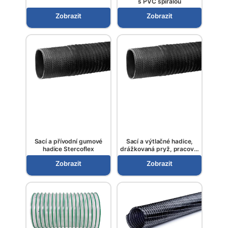
s PVC spirálou
Zobrazit
Zobrazit
Sací a přívodní gumové
Sací a výtlačné hadice,
hadice Stercoflex
drážkovaná pryž, pracovní
tlak 3 bary, pevně daná
Zobrazit
Zobrazit
délka