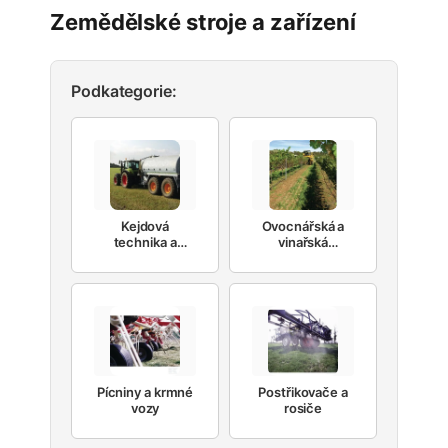
Zemědělské stroje a zařízení
Podkategorie:
Kejdová
Ovocnářská a
technika a
vinařská
hnojiva
technika
Pícniny a krmné
Postřikovače a
vozy
rosiče