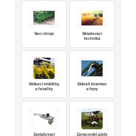
Secí stroje
Skladovací
technika
Sklízecí mlátičky
Sklizeň brambor
a řezačky
a řepy
Zavlažovací
Zpracování půdy