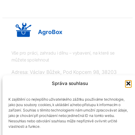
AgroBox
Vše pro práci, zahradu i dílnu – vybavení, na které se
můžete spolehnout
Adresa: Václav Bůžek, Pod Kopcem 98, 38203
Křemže
Správa souhlasu
IČ: 03526976, DIČ: CZ8508151377, Tel:
K zajištění co nejlepšího uživatelského zážitku používáme technologie,
+420606334248, info@agrobox.cz
jako jsou soubory cookies, k ukládání a/nebo přístupu k informacím o
zařízení. Souhlas s těmito technologiemi nám umožní zpracovávat údaje,
jako je chování při procházení nebo jedinečná ID na tomto webu.
Nesouhlas nebo odvolání souhlasu může nepříznivě ovlivnit určité
vlastnosti a funkce.