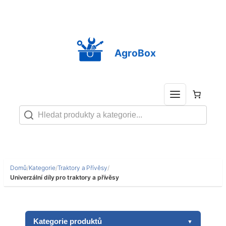
Přeskočit
na
obsah
AgroBox
Domů
/
Kategorie
/
Traktory a Přívěsy
/
Univerzální díly pro traktory a přívěsy
Kategorie produktů
▼