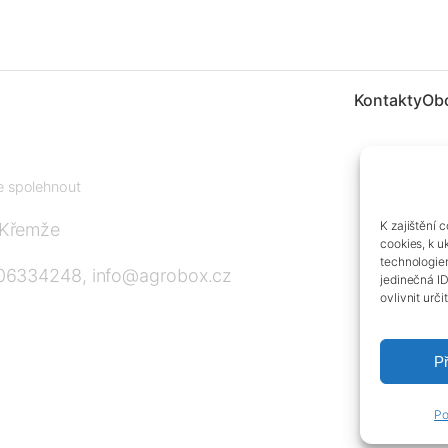
Kontakty
Ob
te spolehnout
K zajištění 
 Křemže
cookies, k u
technologie
606334248, info@agrobox.cz
jedinečná I
ovlivnit urči
Př
Po