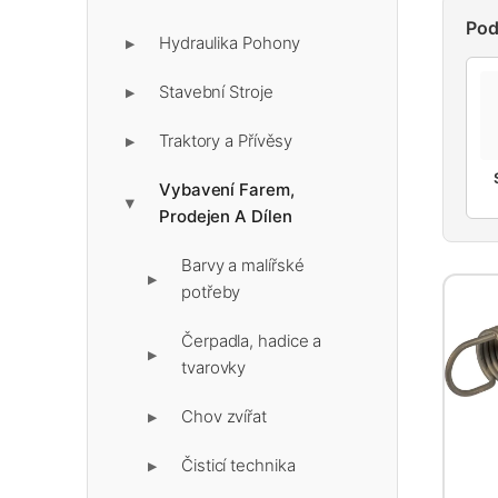
Pod
Hydraulika Pohony
▶
Stavební Stroje
▶
Traktory a Přívěsy
▶
Vybavení Farem,
▶
Prodejen A Dílen
Barvy a malířské
▶
potřeby
Čerpadla, hadice a
▶
tvarovky
Chov zvířat
▶
Čisticí technika
▶