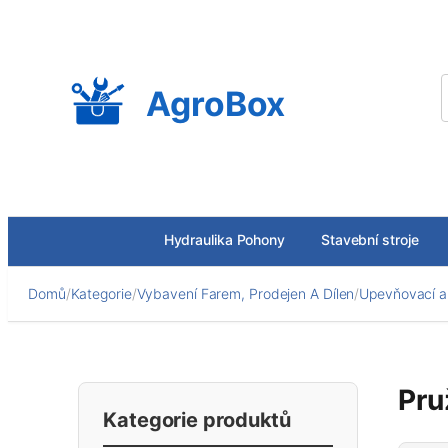
Přeskočit
na
obsah
AgroBox
Hydraulika Pohony
Stavební stroje
Domů
/
Kategorie
/
Vybavení Farem, Prodejen A Dílen
/
Upevňovací a 
Pru
Kategorie produktů