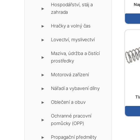
Hospodářství, stáj a
Nap
▶
zahrada
Hračky a volný čas
▶
Lovectví, myslivectví
▶
Maziva, údržba a čistící
▶
prostředky
Motorová zařízení
▶
Nářadí a vybavení dílny
▶
Tl
Oblečení a obuv
▶
Ochranné pracovní
▶
pomůcky (OPP)
Propagační předměty
▶