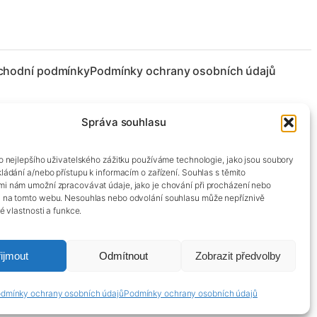
chodní podmínky
Podmínky ochrany osobních údajů
Správa souhlasu
co nejlepšího uživatelského zážitku používáme technologie, jako jsou soubory
kládání a/nebo přístupu k informacím o zařízení. Souhlas s těmito
mi nám umožní zpracovávat údaje, jako je chování při procházení nebo
D na tomto webu. Nesouhlas nebo odvolání souhlasu může nepříznivě
té vlastnosti a funkce.
ijmout
Odmítnout
Zobrazit předvolby
dmínky ochrany osobních údajů
Podmínky ochrany osobních údajů