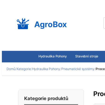
Přeskočit
na
obsah
AgroBox
Hydraulika Pohony
Stavební stroje
Domů
/
Kategorie
/
Hydraulika Pohony
/
Pneumatické systémy
/
Proce
Pro
Kategorie produktů