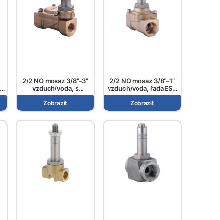
m
2/2 NO mosaz 3/8"–3"
2/2 NO mosaz 3/8"–1"
 2"
vzduch/voda, s
vzduch/voda, řada ESV
nepřímým ovládáním,
111..
Zobrazit
Zobrazit
řada ESV 101..