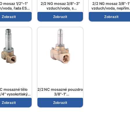
O mosaz 1/2"–1"
2/2 NG mosaz 3/8"–3"
2/2 NG mosaz 3/8"-1
h/voda, řada ESV
vzduch/voda, s
vzduch/voda, nepřím
104..
nepřímým ovládáním,
ovládání, řada ESV 103
Zobrazit
Zobrazit
Zobrazit
řada ESV 100..
C mosazné tělo
2/2 NC mosazné pouzdro
1/4" vysokotlaký
3/8"-1"
řízený kompresor,
vakuum/vzduch/voda,
Zobrazit
Zobrazit
ada ESV 503
nepřímé ovládání, řada
ESV 300..