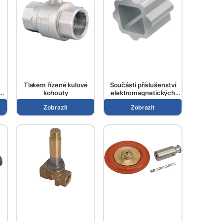
é
Tlakem řízené kulové
Součásti příslušenství
kohouty
elektromagnetických
ventilů
Zobrazit
Zobrazit