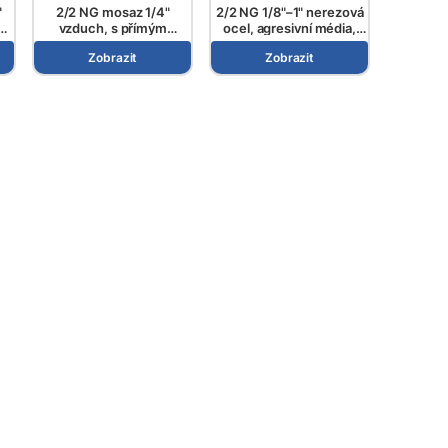
"
2/2 NG mosaz 1/4"
2/2 NG 1/8"–1" nerezová
é
vzduch, s přímým
ocel, agresivní média,
..
ovládáním, řada ESV 106..
přímo ovládané, řada ESV
Zobrazit
Zobrazit
600..