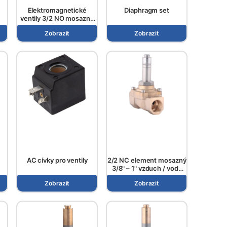
Elektromagnetické
Diaphragm set
ventily 3/2 NO mosazné
těleso 1/8"-1/4"
Zobrazit
Zobrazit
vzduch/voda, s přímým
ovládáním, řada ESV 107..
AC cívky pro ventily
2/2 NC element mosazný
3/8" – 1" vzduch / voda
série ESV 110
Zobrazit
Zobrazit