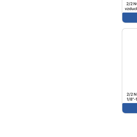
2/2 N
vzduc
2/2 N
1/8"-
přímo 
ř