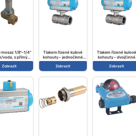
 mosaz 1/8"–1/4"
Tlakem řízené kulové
Tlakem řízené kulov
/voda, s přímým
kohouty – jednočinné
kohouty – dvojčinné
ím, řada ESV 108..
válce
válce
Zobrazit
Zobrazit
Zobrazit