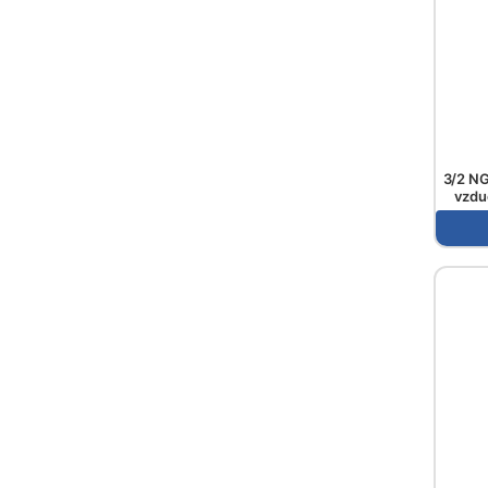
3/2 NG
vzdu
ovládán