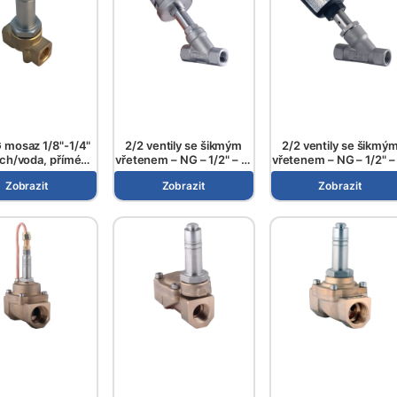
 mosaz 1/8"-1/4"
2/2 ventily se šikmým
2/2 ventily se šikmý
ch/voda, přímé
vřetenem – NG – 1/2" – 2"
vřetenem – NG – 1/2" –
í, řada ESV 506..
– řada PPV10S..K –
– řada PPV10P..K
Zobrazit
Zobrazit
Zobrazit
Nerezová ocel