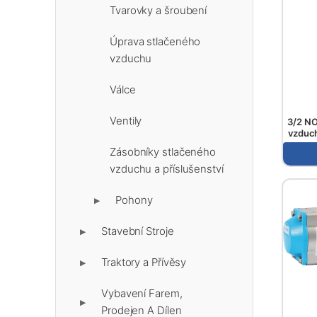
Tvarovky a šroubení
Úprava stlačeného
vzduchu
Válce
Ventily
3/2 NO
vzduch
ovládán
Zásobníky stlačeného
vzduchu a příslušenství
Pohony
▶
Stavební Stroje
▶
Traktory a Přívěsy
▶
Vybavení Farem,
▶
Prodejen A Dílen