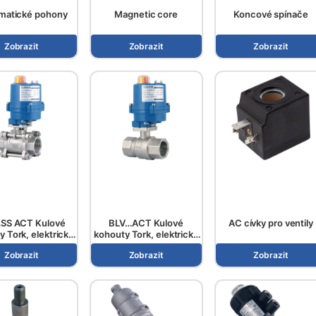
matické pohony
Magnetic core
Koncové spínače
Zobrazit
Zobrazit
Zobrazit
SS ACT Kulové
BLV…ACT Kulové
AC cívky pro ventily
 Tork, elektricky
kohouty Tork, elektricky
ovládané
ovládané
Zobrazit
Zobrazit
Zobrazit