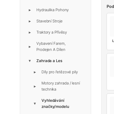
Pod
Hydraulika Pohony
▶
Stavební Stroje
▶
Traktory a Přívěsy
▶
L
Vybavení Farem,
▶
Prodejen A Dílen
Zahrada a Les
▶
Díly pro řetězové pily
▶
Motory zahrada / lesní
▶
technika
Vyhledávání
▶
značky/modelu