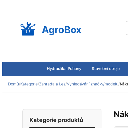
Přeskočit
na
obsah
AgroBox
Hydraulika Pohony
Stavební stroje
Domů
/
Kategorie
/
Zahrada a Les
/
Vyhledávání značky/modelu
/
Nákr
Nák
Kategorie produktů