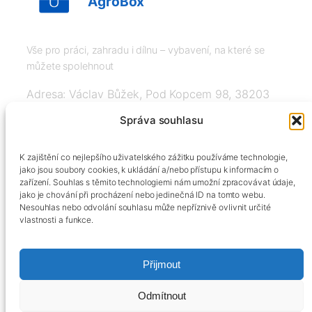
AgroBox
Vše pro práci, zahradu i dílnu – vybavení, na které se
můžete spolehnout
Adresa: Václav Bůžek, Pod Kopcem 98, 38203
Křemže
Správa souhlasu
IČ: 03526976, DIČ: CZ8508151377, Tel:
K zajištění co nejlepšího uživatelského zážitku používáme technologie,
+420606334248, info@agrobox.cz
jako jsou soubory cookies, k ukládání a/nebo přístupu k informacím o
zařízení. Souhlas s těmito technologiemi nám umožní zpracovávat údaje,
jako je chování při procházení nebo jedinečná ID na tomto webu.
Nesouhlas nebo odvolání souhlasu může nepříznivě ovlivnit určité
vlastnosti a funkce.
Přijmout
Kontakty
Obchodní podmínky
Podmínky ochrany osobních údajů
Odmítnout