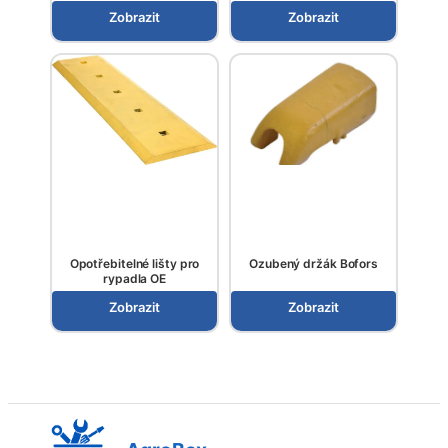
Zobrazit
Zobrazit
Opotřebitelné lišty pro
Ozubený držák Bofors
rypadla OE
Zobrazit
Zobrazit