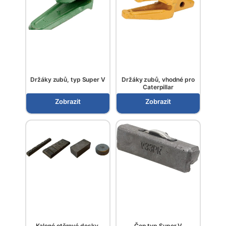
Držáky zubů, typ Super V
Držáky zubů, vhodné pro
Caterpillar
Zobrazit
Zobrazit
Kalené otěrové desky,
Čep typ Super V