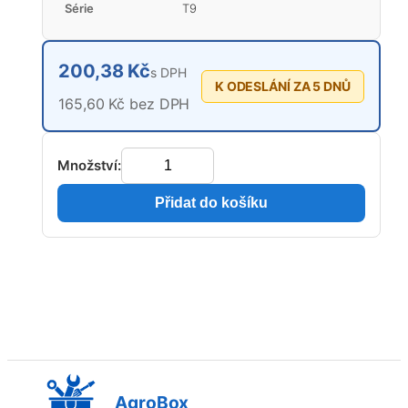
Série
T9
200,38 Kč
s DPH
K ODESLÁNÍ ZA 5 DNŮ
165,60 Kč bez DPH
Množství:
Přidat do košíku
AgroBox