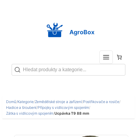
Přeskočit
na
obsah
AgroBox
Domů
/
Kategorie
/
Zemědělské stroje a zařízení
/
Postřikovače a rosiče
/
Hadice a šroubení
/
Přípojky s vidlicovým spojením
/
Zátka s vidlicovým spojením
/
Ucpávka T9 88 mm