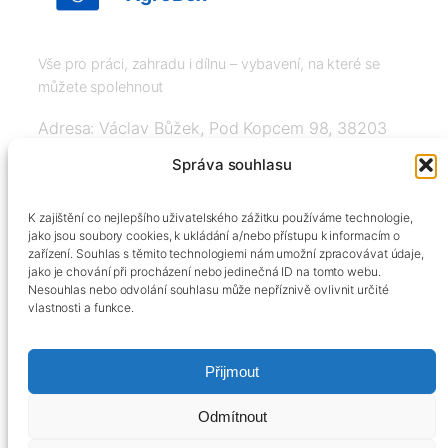
Vše pro práci, zahradu i dílnu – vybavení, na které se
můžete spolehnout
Adresa: Václav Bůžek, Pod Kopcem 98, 38203
Křemže
Správa souhlasu
IČ: 03526976, DIČ: CZ8508151377, Tel:
K zajištění co nejlepšího uživatelského zážitku používáme technologie,
+420606334248, info@agrobox.cz
jako jsou soubory cookies, k ukládání a/nebo přístupu k informacím o
zařízení. Souhlas s těmito technologiemi nám umožní zpracovávat údaje,
jako je chování při procházení nebo jedinečná ID na tomto webu.
Nesouhlas nebo odvolání souhlasu může nepříznivě ovlivnit určité
vlastnosti a funkce.
Přijmout
Kontakty
Obchodní podmínky
Podmínky ochrany osobních údajů
Odmítnout