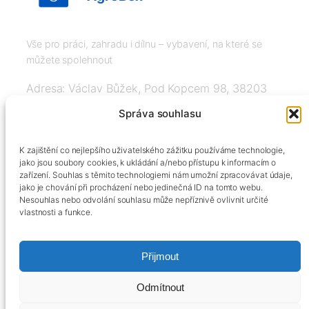
Vše pro práci, zahradu i dílnu – vybavení, na které se
můžete spolehnout
Adresa: Václav Bůžek, Pod Kopcem 98, 38203
Křemže
Správa souhlasu
IČ: 03526976, DIČ: CZ8508151377, Tel:
K zajištění co nejlepšího uživatelského zážitku používáme technologie,
+420606334248, info@agrobox.cz
jako jsou soubory cookies, k ukládání a/nebo přístupu k informacím o
zařízení. Souhlas s těmito technologiemi nám umožní zpracovávat údaje,
jako je chování při procházení nebo jedinečná ID na tomto webu.
Nesouhlas nebo odvolání souhlasu může nepříznivě ovlivnit určité
vlastnosti a funkce.
Přijmout
Kontakty
Obchodní podmínky
Podmínky ochrany osobních údajů
Odmítnout