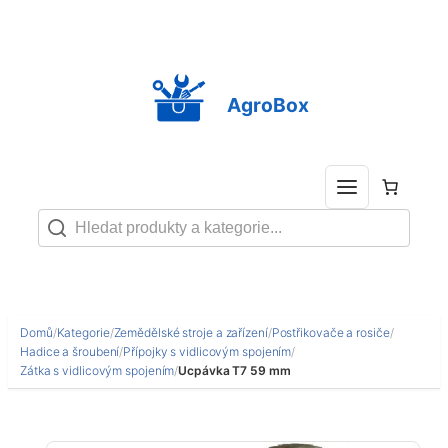
Přeskočit
na
obsah
AgroBox
Domů
/
Kategorie
/
Zemědělské stroje a zařízení
/
Postřikovače a rosiče
/
Hadice a šroubení
/
Přípojky s vidlicovým spojením
/
Zátka s vidlicovým spojením
/
Ucpávka T7 59 mm