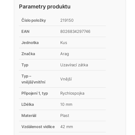
Parametry produktu
Číslo položky
219150
EAN
8026834297746
Jednotka
Kus
Značka
Arag
Typ
Uzavírací zátka
Typ –
Vnější
vnější/vnitřní
Připojení 1, typ
Rychlospojka
LDélka
10 mm
Materiál
Plast
Vzdálenost vidlice
42 mm