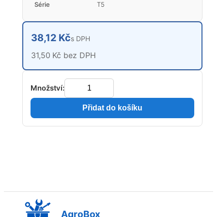
Série
T5
38,12 Kč
s DPH
31,50 Kč bez DPH
Množství:
Přidat do košíku
AgroBox