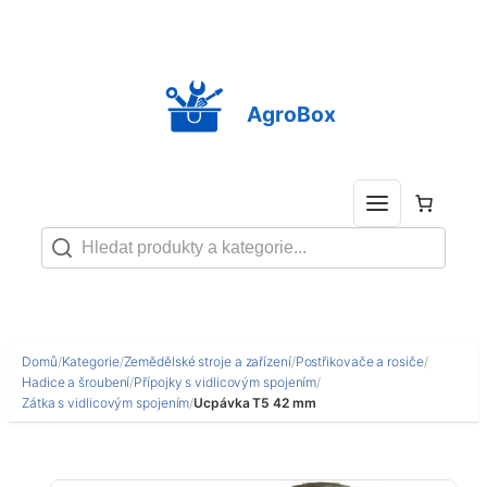
Přeskočit
na
obsah
AgroBox
Domů
/
Kategorie
/
Zemědělské stroje a zařízení
/
Postřikovače a rosiče
/
Hadice a šroubení
/
Přípojky s vidlicovým spojením
/
Zátka s vidlicovým spojením
/
Ucpávka T5 42 mm