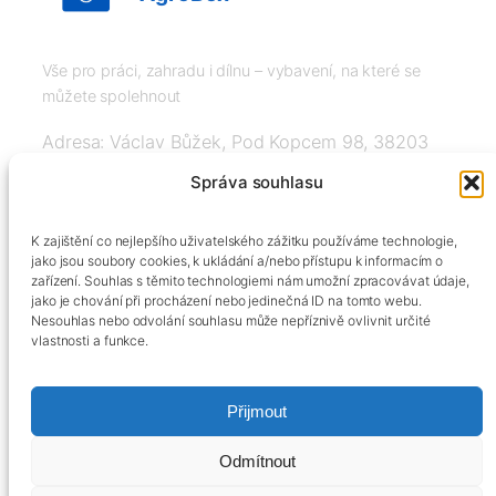
Vše pro práci, zahradu i dílnu – vybavení, na které se
můžete spolehnout
Adresa: Václav Bůžek, Pod Kopcem 98, 38203
Křemže
Správa souhlasu
IČ: 03526976, DIČ: CZ8508151377, Tel:
K zajištění co nejlepšího uživatelského zážitku používáme technologie,
+420606334248, info@agrobox.cz
jako jsou soubory cookies, k ukládání a/nebo přístupu k informacím o
zařízení. Souhlas s těmito technologiemi nám umožní zpracovávat údaje,
jako je chování při procházení nebo jedinečná ID na tomto webu.
Nesouhlas nebo odvolání souhlasu může nepříznivě ovlivnit určité
vlastnosti a funkce.
Přijmout
Kontakty
Obchodní podmínky
Podmínky ochrany osobních údajů
Odmítnout