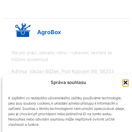
AgroBox
Vše pro práci, zahradu i dílnu – vybavení, na které se
můžete spolehnout
Adresa: Václav Bůžek, Pod Kopcem 98, 38203
Křemže
Správa souhlasu
IČ: 03526976, DIČ: CZ8508151377, Tel:
K zajištění co nejlepšího uživatelského zážitku používáme technologie,
+420606334248, info@agrobox.cz
jako jsou soubory cookies, k ukládání a/nebo přístupu k informacím o
zařízení. Souhlas s těmito technologiemi nám umožní zpracovávat údaje,
jako je chování při procházení nebo jedinečná ID na tomto webu.
Nesouhlas nebo odvolání souhlasu může nepříznivě ovlivnit určité
vlastnosti a funkce.