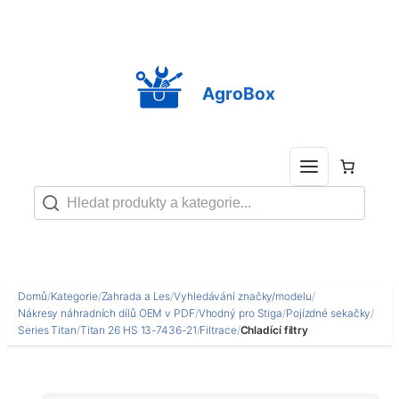
Přeskočit
na
obsah
AgroBox
Domů
/
Kategorie
/
Zahrada a Les
/
Vyhledávání značky/modelu
/
Nákresy náhradních dílů OEM v PDF
/
Vhodný pro Stiga
/
Pojízdné sekačky
/
Series Titan
/
Titan 26 HS 13-7436-21
/
Filtrace
/
Chladící filtry