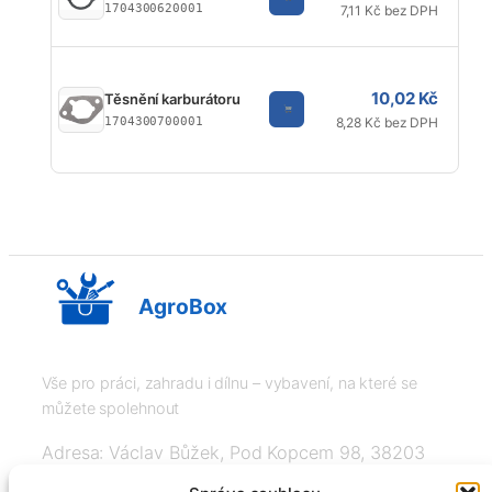
1704300620001
7,11 Kč bez DPH
10,02 Kč
Těsnění karburátoru
1704300700001
8,28 Kč bez DPH
AgroBox
Vše pro práci, zahradu i dílnu – vybavení, na které se
můžete spolehnout
Adresa: Václav Bůžek, Pod Kopcem 98, 38203
Křemže