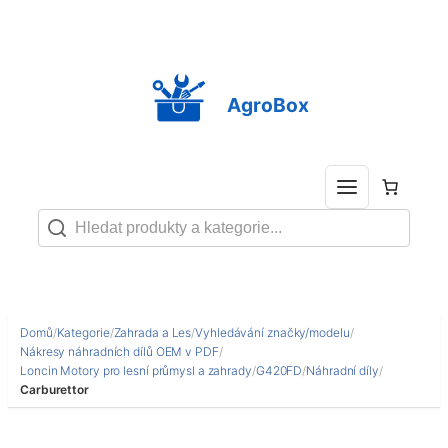
Přeskočit
na
obsah
AgroBox
Domů
/
Kategorie
/
Zahrada a Les
/
Vyhledávání značky/modelu
/
Nákresy náhradních dílů OEM v PDF
/
Loncin Motory pro lesní průmysl a zahrady
/
G420FD
/
Náhradní díly
/
Carburettor