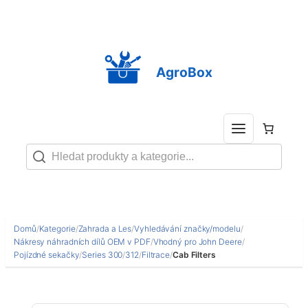
Přeskočit
na
obsah
AgroBox
Domů
/
Kategorie
/
Zahrada a Les
/
Vyhledávání značky/modelu
/
Nákresy náhradních dílů OEM v PDF
/
Vhodný pro John Deere
/
Pojízdné sekačky
/
Series 300
/
312
/
Filtrace
/
Cab Filters