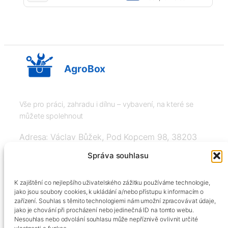
AgroBox
Vše pro práci, zahradu i dílnu – vybavení, na které se
můžete spolehnout
Adresa: Václav Bůžek, Pod Kopcem 98, 38203
Křemže
Správa souhlasu
IČ: 03526976, DIČ: CZ8508151377, Tel:
K zajištění co nejlepšího uživatelského zážitku používáme technologie,
+420606334248, info@agrobox.cz
jako jsou soubory cookies, k ukládání a/nebo přístupu k informacím o
zařízení. Souhlas s těmito technologiemi nám umožní zpracovávat údaje,
jako je chování při procházení nebo jedinečná ID na tomto webu.
Nesouhlas nebo odvolání souhlasu může nepříznivě ovlivnit určité