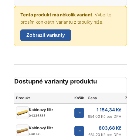
Tento produkt má několik variant.
Vyberte
prosím konkrétní variantu z tabulky níže.
Zobrazit varianty
Dostupné varianty produktu
Produkt
Košík
Cena
Značk
1 154,34 Kč
Kabinový filtr
04336385
954,00 Kč bez DPH
803,68 Kč
Kabinový filtr
MAN
C48140
664,20 Kč bez DPH