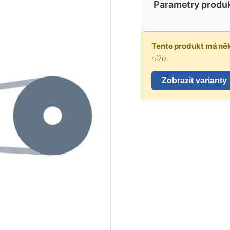
Parametry produ
Tento produkt má něk
níže.
Zobrazit varianty