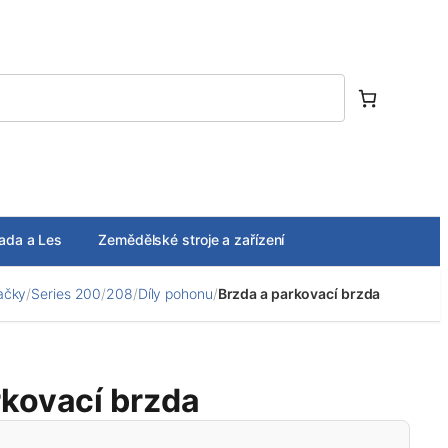
ada a Les
Zemědělské stroje a zařízení
ačky
/
Series 200
/
208
/
Díly pohonu
/
Brzda a parkovací brzda
rkovací brzda