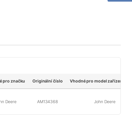
 pro značku
Originální číslo
Vhodné pro model zařízení/voz
hn Deere
AM134368
John Deere