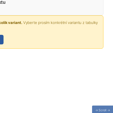
ktu
olik variant.
Vyberte prosím konkrétní variantu z tabulky
→ Scroll →