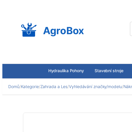
Přeskočit
na
obsah
AgroBox
Hydraulika Pohony
Stavební stroje
Domů
/
Kategorie
/
Zahrada a Les
/
Vyhledávání značky/modelu
/
Nákr