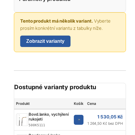
Tento produkt má několik variant.
Vyberte
prosím konkrétní variantu z tabulky níže.
Zobrazit varianty
Dostupné varianty produktu
Produkt
Košík
Cena
Zna
Bovd.lanko, vychýlení
1 530,05 Kč
rukojeti
1 264,50 Kč bez DPH
500K5111