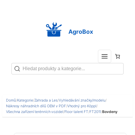
Přeskočit
na
obsah
AgroBox
Domů
/
Kategorie
/
Zahrada a Les
/
Vyhledávání značky/modelu
/
Nákresy náhradních dílů OEM v PDF
/
Vhodný pro Köppl
/
Všechna zařízení terénních vozidel
/
Floor talent FT
/
FT2011
/
Bovdeny