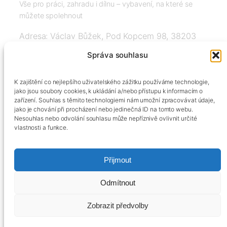
Vše pro práci, zahradu i dílnu – vybavení, na které se
můžete spolehnout
Adresa: Václav Bůžek, Pod Kopcem 98, 38203
Křemže
Správa souhlasu
IČ: 03526976, DIČ: CZ8508151377, Tel:
K zajištění co nejlepšího uživatelského zážitku používáme technologie,
+420606334248, info@agrobox.cz
jako jsou soubory cookies, k ukládání a/nebo přístupu k informacím o
zařízení. Souhlas s těmito technologiemi nám umožní zpracovávat údaje,
jako je chování při procházení nebo jedinečná ID na tomto webu.
Nesouhlas nebo odvolání souhlasu může nepříznivě ovlivnit určité
vlastnosti a funkce.
Přijmout
Kontakty
Obchodní podmínky
Podmínky ochrany osobních údajů
Odmítnout
Zobrazit předvolby