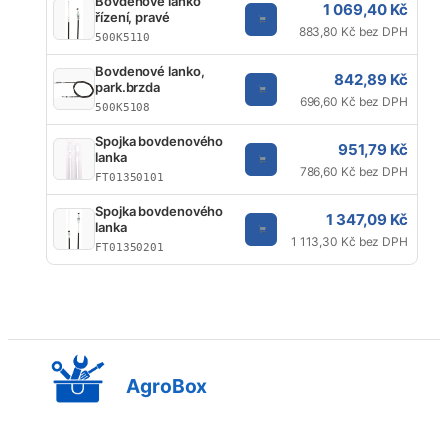
Bovdenové lanko
1 069,40 Kč
řízení, pravé
883,80 Kč bez DPH
500K5110
Bovdenové lanko,
842,89 Kč
park.brzda
696,60 Kč bez DPH
500K5108
Spojka bovdenového
951,79 Kč
lanka
786,60 Kč bez DPH
FT01350101
Spojka bovdenového
1 347,09 Kč
lanka
1 113,30 Kč bez DPH
FT01350201
AgroBox