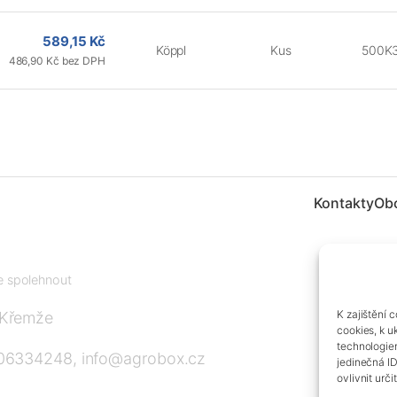
589,15 Kč
Köppl
Kus
500K
486,90 Kč bez DPH
Kontakty
Ob
te spolehnout
K zajištění 
 Křemže
cookies, k u
technologie
606334248, info@agrobox.cz
jedinečná I
ovlivnit urči