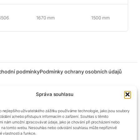
3506
1670 mm
1500 mm
chodní podmínky
Podmínky ochrany osobních údajů
Správa souhlasu
co nejlepšího uživatelského zážitku používáme technologie, jako jsou soubory
kládání a/nebo přístupu k informacím o zařízení. Souhlas s těmito
mi nám umožní zpracovávat údaje, jako je chování při procházení nebo
D na tomto webu. Nesouhlas nebo odvolání souhlasu může nepříznivě
té vlastnosti a funkce.