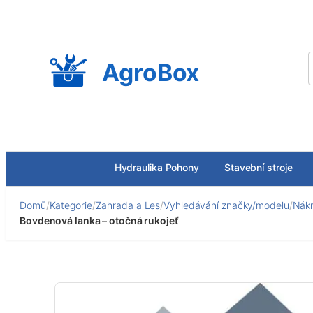
Přeskočit
na
obsah
AgroBox
Hydraulika Pohony
Stavební stroje
Domů
/
Kategorie
/
Zahrada a Les
/
Vyhledávání značky/modelu
/
Nákr
Bovdenová lanka – otočná rukojeť