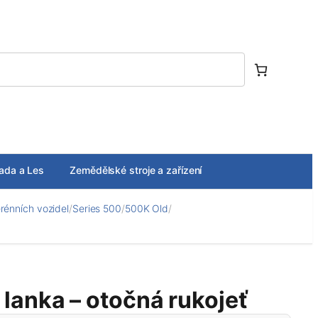
ada a Les
Zemědělské stroje a zařízení
erénních vozidel
/
Series 500
/
500K Old
/
lanka – otočná rukojeť