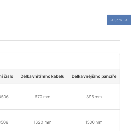
→ Scroll →
ní číslo
Délka vnitřního kabelu
Délka vnějšího pancíře
0506
670 mm
395 mm
3508
1620 mm
1500 mm