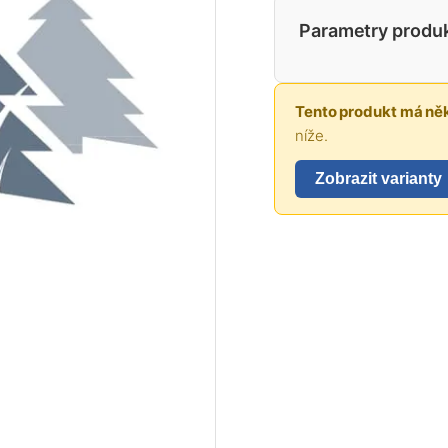
Parametry produ
Tento produkt má něk
níže.
Zobrazit varianty