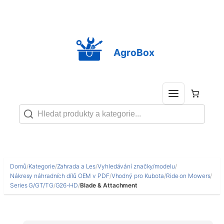
Přeskočit
na
obsah
AgroBox
Domů
/
Kategorie
/
Zahrada a Les
/
Vyhledávání značky/modelu
/
Nákresy náhradních dílů OEM v PDF
/
Vhodný pro Kubota
/
Ride on Mowers
/
Series G/GT/TG
/
G26-HD
/
Blade & Attachment