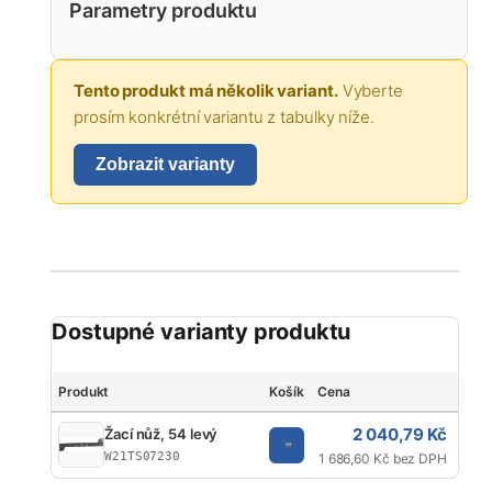
Parametry produktu
Tento produkt má několik variant.
Vyberte
prosím konkrétní variantu z tabulky níže.
Zobrazit varianty
Dostupné varianty produktu
Produkt
Košík
Cena
Typ
2 040,79 Kč
Žací nůž, 54 levý
Čep
W21TS07230
1 686,60 Kč bez DPH