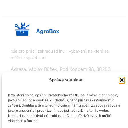
AgroBox
Vše pro práci, zahradu i dílnu – vybavení, na které se
můžete spolehnout
Adresa: Václav Bůžek, Pod Kopcem 98, 38203
Křemže
Správa souhlasu
IČ: 03526976, DIČ: CZ8508151377, Tel:
K zajištění co nejlepšího uživatelského zážitku používáme technologie,
+420606334248, info@agrobox.cz
jako jsou soubory cookies, k ukládání a/nebo přístupu k informacím o
zařízení. Souhlas s těmito technologiemi nám umožní zpracovávat údaje,
jako je chování při procházení nebo jedinečná ID na tomto webu.
Nesouhlas nebo odvolání souhlasu může nepříznivě ovlivnit určité
vlastnosti a funkce.