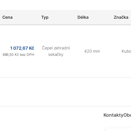
Cena
Typ
Délka
Značka
1 072,67 Kč
Čepel zahradní
420 mm
Kubo
sekačky
886,50 Kč bez DPH
Kontakty
Ob