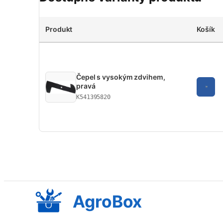
Produkt
Košík
Čepel s vysokým zdvihem,
pravá
K541395820
AgroBox