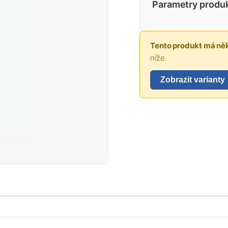
Parametry produ
Tento produkt má něk
níže.
Zobrazit varianty