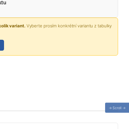
ktu
olik variant.
Vyberte prosím konkrétní variantu z tabulky
→ Scroll →