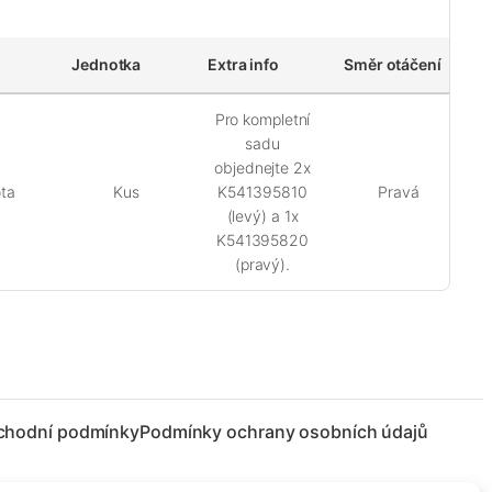
Jednotka
Extra info
Směr otáčení
F
Pro kompletní
sadu
objednejte 2x
ta
Kus
K541395810
Pravá
(levý) a 1x
K541395820
(pravý).
chodní podmínky
Podmínky ochrany osobních údajů