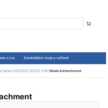
ada a Les
Zemědělské stroje a zařízení
s
/
Series GZD/ZD/Z
/
GZD21-2HD
/
Blade & Attachment
tachment