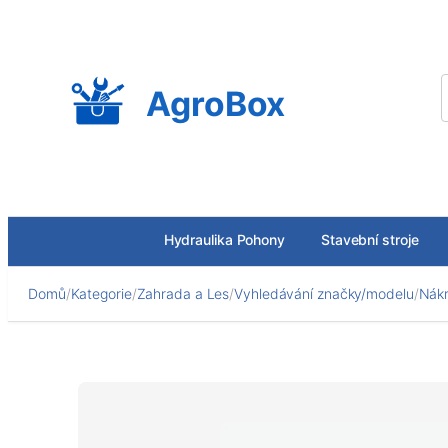
Přeskočit
na
obsah
AgroBox
Hydraulika Pohony
Stavební stroje
Domů
/
Kategorie
/
Zahrada a Les
/
Vyhledávání značky/modelu
/
Nákr