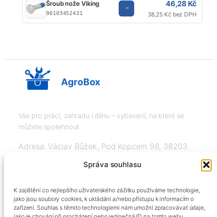
46,28 Kč
Šroub nože Viking
90103452431
38,25 Kč bez DPH
AgroBox
Vše pro práci, zahradu i dílnu – vybavení, na které se
můžete spolehnout
Adresa: Václav Bůžek, Pod Kopcem 98, 38203
Křemže
Správa souhlasu
IČ: 03526976, DIČ: CZ8508151377, Tel:
K zajištění co nejlepšího uživatelského zážitku používáme technologie,
+420606334248, info@agrobox.cz
jako jsou soubory cookies, k ukládání a/nebo přístupu k informacím o
zařízení. Souhlas s těmito technologiemi nám umožní zpracovávat údaje,
jako je chování při procházení nebo jedinečná ID na tomto webu.