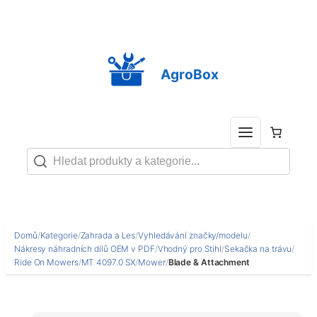
Přeskočit
na
obsah
AgroBox
Domů
/
Kategorie
/
Zahrada a Les
/
Vyhledávání značky/modelu
/
Nákresy náhradních dílů OEM v PDF
/
Vhodný pro Stihl
/
Sekačka na trávu
/
Ride On Mowers
/
MT 4097.0 SX
/
Mower
/
Blade & Attachment