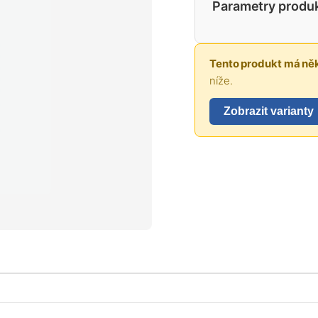
Parametry produ
Tento produkt má něk
níže.
Zobrazit varianty