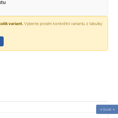
ktu
olik variant.
Vyberte prosím konkrétní variantu z tabulky
→ Scroll →