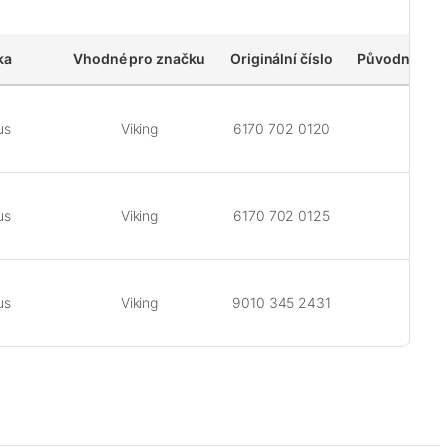
ka
Vhodné pro značku
Originální číslo
Původní bale
us
Viking
6170 702 0120
1 
us
Viking
6170 702 0125
1 
us
Viking
9010 345 2431
1 