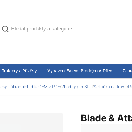
Traktory a Přívěsy
Vybavení Farem, Prodejen A Dílen
Zahr
esy náhradních dílů OEM v PDF
/
Vhodný pro Stihl
/
Sekačka na trávu
/
R
Blade & At