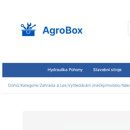
Přeskočit
na
obsah
AgroBox
Hydraulika Pohony
Stavební stroje
Domů
/
Kategorie
/
Zahrada a Les
/
Vyhledávání značky/modelu
/
Nákr