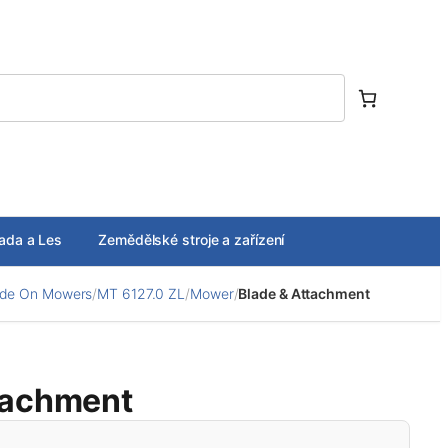
ada a Les
Zemědělské stroje a zařízení
ide On Mowers
/
MT 6127.0 ZL
/
Mower
/
Blade & Attachment
tachment