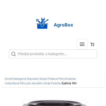
Přeskočit
na
obsah
AgroBox
Domů
/
Kategorie
/
Stavební Stroje
/
Filtrace
/
Filtry
/
Kubota
/
Vzduchové filtry pro stavební stroje Kubota
/
Zpětný filtr