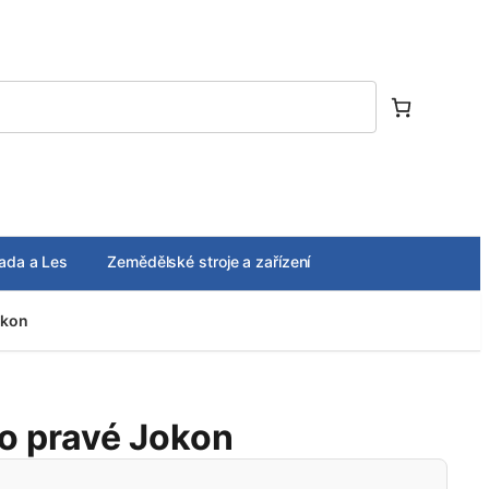
ada a Les
Zemědělské stroje a zařízení
okon
lo pravé Jokon