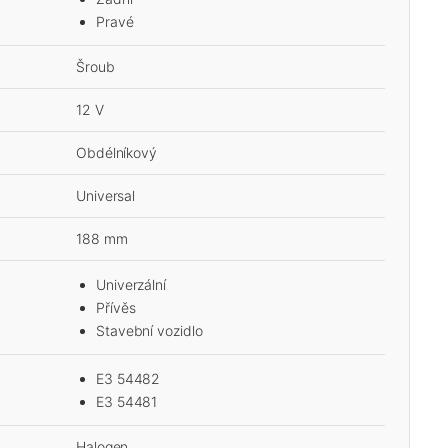
Pravé
Šroub
12 V
Obdélníkový
Universal
188 mm
Univerzální
Přívěs
Stavební vozidlo
E3 54482
E3 54481
Halogen