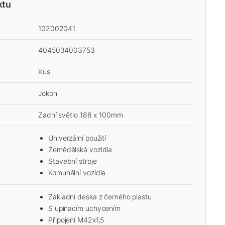
ktu
102002041
4045034003753
Kus
Jokon
Zadní světlo 188 x 100mm
Univerzální použití
Zemědělská vozidla
Stavební stroje
Komunální vozidla
Základní deska z černého plastu
S upínacím uchycením
Připojení M42x1,5