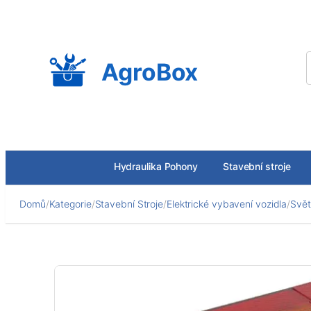
Přeskočit
na
obsah
AgroBox
Hydraulika Pohony
Stavební stroje
Domů
/
Kategorie
/
Stavební Stroje
/
Elektrické vybavení vozidla
/
Svět