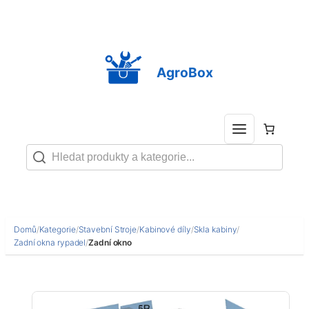
Přeskočit
na
obsah
AgroBox
Domů
/
Kategorie
/
Stavební Stroje
/
Kabinové díly
/
Skla kabiny
/
Zadní okna rypadel
/
Zadní okno