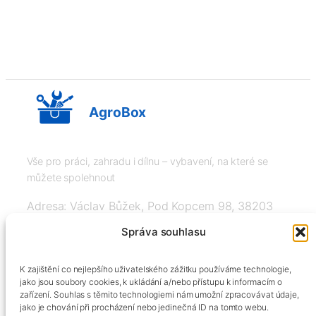
AgroBox
Vše pro práci, zahradu i dílnu – vybavení, na které se
můžete spolehnout
Adresa: Václav Bůžek, Pod Kopcem 98, 38203
Křemže
Správa souhlasu
IČ: 03526976, DIČ: CZ8508151377, Tel:
K zajištění co nejlepšího uživatelského zážitku používáme technologie,
+420606334248, info@agrobox.cz
jako jsou soubory cookies, k ukládání a/nebo přístupu k informacím o
zařízení. Souhlas s těmito technologiemi nám umožní zpracovávat údaje,
jako je chování při procházení nebo jedinečná ID na tomto webu.