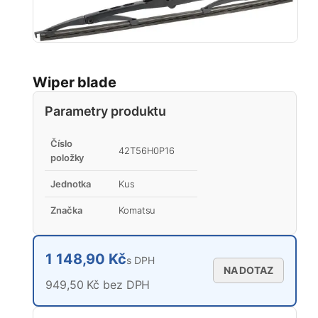
Wiper blade
Parametry produktu
Číslo
42T56H0P16
položky
Jednotka
Kus
Značka
Komatsu
1 148,90 Kč
s DPH
NA DOTAZ
949,50 Kč bez DPH