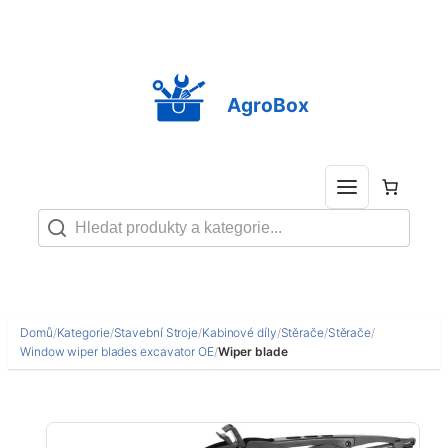
Přeskočit
na
obsah
AgroBox
Domů
/
Kategorie
/
Stavební Stroje
/
Kabinové díly
/
Stěrače
/
Stěrače
/
Window wiper blades excavator OE
/
Wiper blade