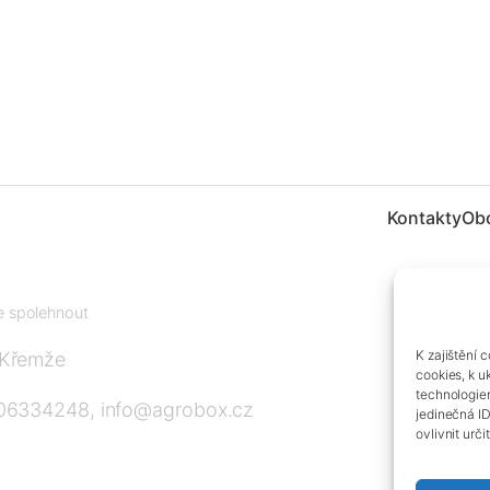
Kontakty
Ob
te spolehnout
K zajištění 
 Křemže
cookies, k u
technologie
606334248, info@agrobox.cz
jedinečná I
ovlivnit urči