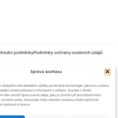
chodní podmínky
Podmínky ochrany osobních údajů
Správa souhlasu
co nejlepšího uživatelského zážitku používáme technologie, jako jsou soubory
kládání a/nebo přístupu k informacím o zařízení. Souhlas s těmito
mi nám umožní zpracovávat údaje, jako je chování při procházení nebo
D na tomto webu. Nesouhlas nebo odvolání souhlasu může nepříznivě
té vlastnosti a funkce.