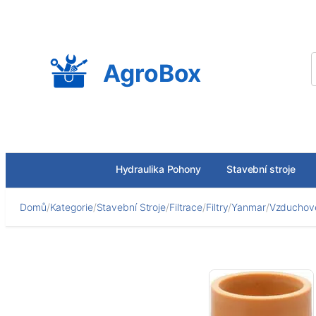
Přeskočit
na
obsah
AgroBox
Hydraulika Pohony
Stavební stroje
Domů
/
Kategorie
/
Stavební Stroje
/
Filtrace
/
Filtry
/
Yanmar
/
Vzduchové