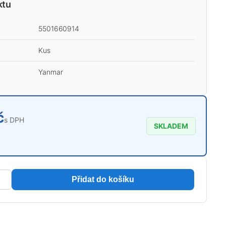
ktu
5501660914
Kus
Yanmar
č
s DPH
SKLADEM
Přidat do košíku