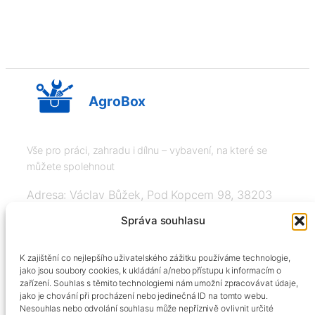
AgroBox
Vše pro práci, zahradu i dílnu – vybavení, na které se
můžete spolehnout
Adresa: Václav Bůžek, Pod Kopcem 98, 38203
Křemže
Správa souhlasu
IČ: 03526976, DIČ: CZ8508151377, Tel:
K zajištění co nejlepšího uživatelského zážitku používáme technologie,
+420606334248, info@agrobox.cz
jako jsou soubory cookies, k ukládání a/nebo přístupu k informacím o
zařízení. Souhlas s těmito technologiemi nám umožní zpracovávat údaje,
jako je chování při procházení nebo jedinečná ID na tomto webu.
Nesouhlas nebo odvolání souhlasu může nepříznivě ovlivnit určité