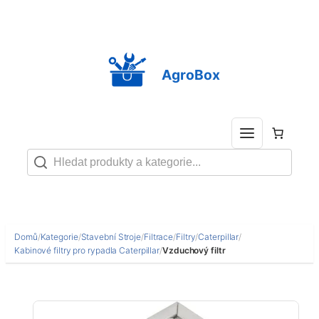
Přeskočit
na
obsah
AgroBox
Domů
/
Kategorie
/
Stavební Stroje
/
Filtrace
/
Filtry
/
Caterpillar
/
Kabinové filtry pro rypadla Caterpillar
/
Vzduchový filtr