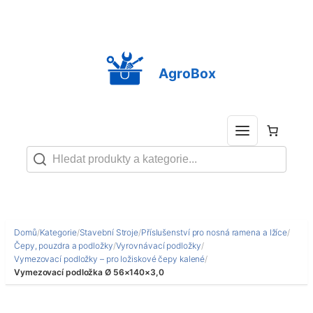
Přeskočit
na
obsah
AgroBox
Domů
/
Kategorie
/
Stavební Stroje
/
Příslušenství pro nosná ramena a lžíce
/
Čepy, pouzdra a podložky
/
Vyrovnávací podložky
/
Vymezovací podložky – pro ložiskové čepy kalené
/
Vymezovací podložka Ø 56×140×3,0