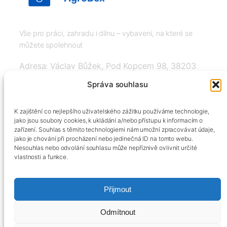
Vše pro práci, zahradu i dílnu – vybavení, na které se
můžete spolehnout
Adresa: Václav Bůžek, Pod Kopcem 98, 38203
Křemže
Správa souhlasu
IČ: 03526976, DIČ: CZ8508151377, Tel:
K zajištění co nejlepšího uživatelského zážitku používáme technologie,
+420606334248, info@agrobox.cz
jako jsou soubory cookies, k ukládání a/nebo přístupu k informacím o
zařízení. Souhlas s těmito technologiemi nám umožní zpracovávat údaje,
jako je chování při procházení nebo jedinečná ID na tomto webu.
Nesouhlas nebo odvolání souhlasu může nepříznivě ovlivnit určité
vlastnosti a funkce.
Přijmout
Kontakty
Obchodní podmínky
Podmínky ochrany osobních údajů
Odmítnout