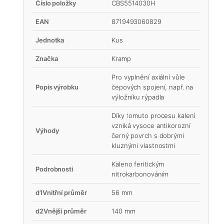
Číslo položky
CBS5514030H
EAN
8719493060829
Jednotka
Kus
Značka
Kramp
Pro vyplnění axiální vůle
Popis výrobku
čepových spojení, např. na
výložníku rýpadla
Díky tomuto procesu kalení
vzniká vysoce antikorozní
Výhody
černý povrch s dobrými
kluznými vlastnostmi
Kaleno feritickým
Podrobnosti
nitrokarbonováním
d1Vnitřní průměr
56 mm
d2Vnější průměr
140 mm