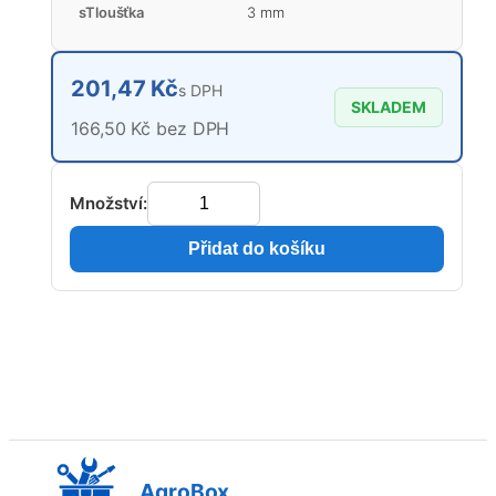
sTloušťka
3 mm
201,47 Kč
s DPH
SKLADEM
166,50 Kč bez DPH
Množství:
Přidat do košíku
AgroBox