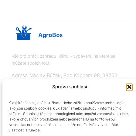
AgroBox
Vše pro práci, zahradu i dílnu – vybavení, na které se
můžete spolehnout
Adresa: Václav Bůžek, Pod Kopcem 98, 38203
Křemže
Správa souhlasu
IČ: 03526976, DIČ: CZ8508151377, Tel:
K zajištění co nejlepšího uživatelského zážitku používáme technologie,
+420606334248, info@agrobox.cz
jako jsou soubory cookies, k ukládání a/nebo přístupu k informacím o
zařízení. Souhlas s těmito technologiemi nám umožní zpracovávat údaje,
jako je chování při procházení nebo jedinečná ID na tomto webu.
Nesouhlas nebo odvolání souhlasu může nepříznivě ovlivnit určité
vlastnosti a funkce.