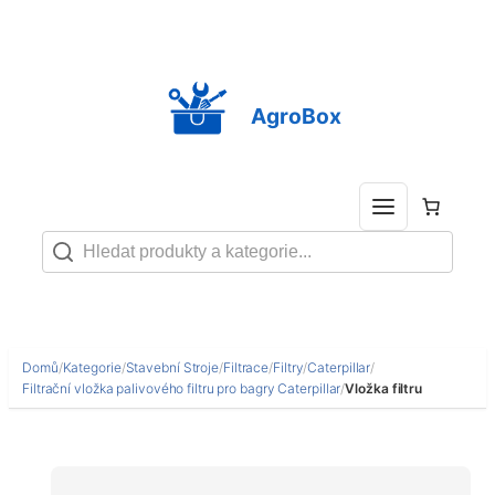
Přeskočit
na
obsah
AgroBox
Domů
/
Kategorie
/
Stavební Stroje
/
Filtrace
/
Filtry
/
Caterpillar
/
Filtrační vložka palivového filtru pro bagry Caterpillar
/
Vložka filtru