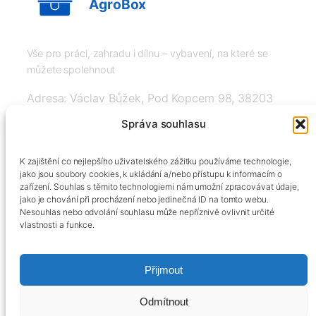
AgroBox
Vše pro práci, zahradu i dílnu – vybavení, na které se
můžete spolehnout
Adresa: Václav Bůžek, Pod Kopcem 98, 38203
Křemže
Správa souhlasu
IČ: 03526976, DIČ: CZ8508151377, Tel:
K zajištění co nejlepšího uživatelského zážitku používáme technologie,
+420606334248, info@agrobox.cz
jako jsou soubory cookies, k ukládání a/nebo přístupu k informacím o
zařízení. Souhlas s těmito technologiemi nám umožní zpracovávat údaje,
jako je chování při procházení nebo jedinečná ID na tomto webu.
Nesouhlas nebo odvolání souhlasu může nepříznivě ovlivnit určité
vlastnosti a funkce.
Přijmout
Kontakty
Obchodní podmínky
Podmínky ochrany osobních údajů
Odmítnout