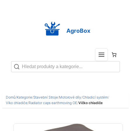
Přeskočit
na
obsah
AgroBox
Domů
/
Kategorie
/
Stavební Stroje
/
Motorové díly
/
Chladicí systém
/
Víko chladiče
/
Radiator caps earthmoving OE
/
Víčko chladiče