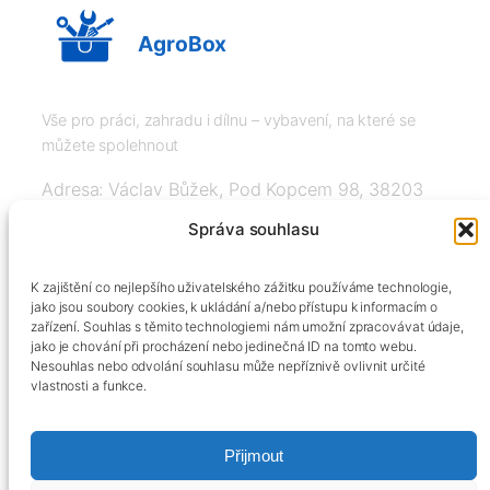
AgroBox
Vše pro práci, zahradu i dílnu – vybavení, na které se
můžete spolehnout
Adresa: Václav Bůžek, Pod Kopcem 98, 38203
Křemže
Správa souhlasu
IČ: 03526976, DIČ: CZ8508151377, Tel:
K zajištění co nejlepšího uživatelského zážitku používáme technologie,
+420606334248, info@agrobox.cz
jako jsou soubory cookies, k ukládání a/nebo přístupu k informacím o
zařízení. Souhlas s těmito technologiemi nám umožní zpracovávat údaje,
jako je chování při procházení nebo jedinečná ID na tomto webu.
Nesouhlas nebo odvolání souhlasu může nepříznivě ovlivnit určité
vlastnosti a funkce.
Přijmout
Kontakty
Obchodní podmínky