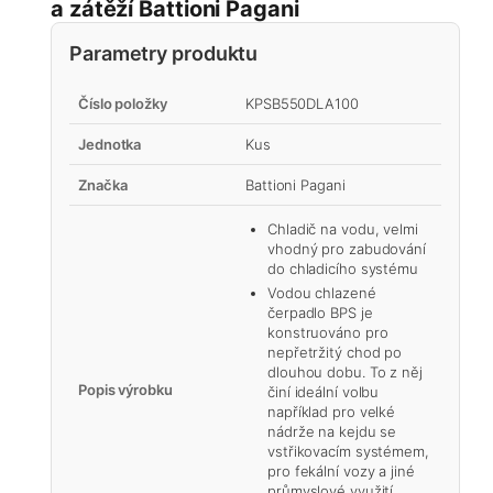
a zátěží Battioni Pagani
Parametry produktu
Číslo položky
KPSB550DLA100
Jednotka
Kus
Značka
Battioni Pagani
Chladič na vodu, velmi
vhodný pro zabudování
do chladicího systému
Vodou chlazené
čerpadlo BPS je
konstruováno pro
nepřetržitý chod po
dlouhou dobu. To z něj
Popis výrobku
činí ideální volbu
například pro velké
nádrže na kejdu se
vstřikovacím systémem,
pro fekální vozy a jiné
průmyslové využití.