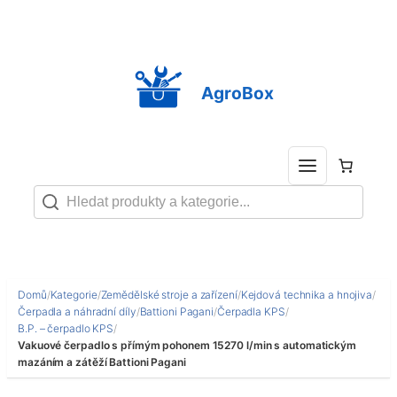
Přeskočit
na
obsah
AgroBox
Domů
/
Kategorie
/
Zemědělské stroje a zařízení
/
Kejdová technika a hnojiva
/
Čerpadla a náhradní díly
/
Battioni Pagani
/
Čerpadla KPS
/
B.P. – čerpadlo KPS
/
Vakuové čerpadlo s přímým pohonem 15270 l/min s automatickým
mazáním a zátěží Battioni Pagani