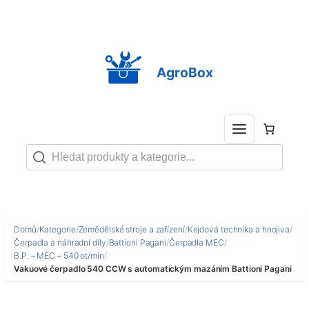
Přeskočit
na
obsah
AgroBox
Domů
/
Kategorie
/
Zemědělské stroje a zařízení
/
Kejdová technika a hnojiva
/
Čerpadla a náhradní díly
/
Battioni Pagani
/
Čerpadla MEC
/
B.P. – MEC – 540 ot/min
/
Vakuové čerpadlo 540 CCW s automatickým mazáním Battioni Pagani