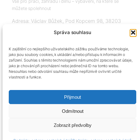
Vše pro práci, zahradu i dílnu – vybavení, na které se
můžete spolehnout
Adresa: Václav Bůžek, Pod Kopcem 98, 38203
Křemže
Správa souhlasu
IČ: 03526976, DIČ: CZ8508151377, Tel:
K zajištění co nejlepšího uživatelského zážitku používáme technologie,
+420606334248, info@agrobox.cz
jako jsou soubory cookies, k ukládání a/nebo přístupu k informacím o
zařízení. Souhlas s těmito technologiemi nám umožní zpracovávat údaje,
jako je chování při procházení nebo jedinečná ID na tomto webu.
Nesouhlas nebo odvolání souhlasu může nepříznivě ovlivnit určité
vlastnosti a funkce.
Přijmout
Kontakty
Obchodní podmínky
Podmínky ochrany osobních údajů
Odmítnout
Zobrazit předvolby