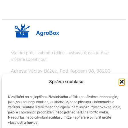
AgroBox
Vše pro práci, zahradu i dílnu – vybavení, na které se
můžete spolehnout
Adresa: Václav Bůžek, Pod Kopcem 98, 38203
Křemže
Správa souhlasu
IČ: 03526976, DIČ: CZ8508151377, Tel:
K zajištění co nejlepšího uživatelského zážitku používáme technologie,
+420606334248, info@agrobox.cz
jako jsou soubory cookies, k ukládání a/nebo přístupu k informacím o
zařízení. Souhlas s těmito technologiemi nám umožní zpracovávat údaje,
jako je chování při procházení nebo jedinečná ID na tomto webu.
Nesouhlas nebo odvolání souhlasu může nepříznivě ovlivnit určité
vlastnosti a funkce.