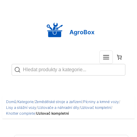
Přeskočit
na
obsah
AgroBox
Domů
/
Kategorie
/
Zemědělské stroje a zařízení
/
Pícniny a krmné vozy
/
Lisy a silážní vozy
/
Uzlovače a náhradní díly
/
Uzlovač kompletní
/
Knotter complete
/
Uzlovač kompletní