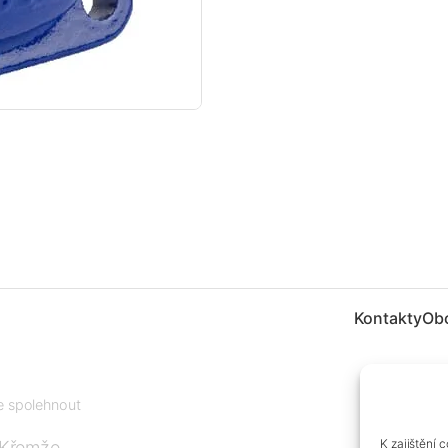
Kontakty
Ob
te spolehnout
K zajištění 
 Křemže