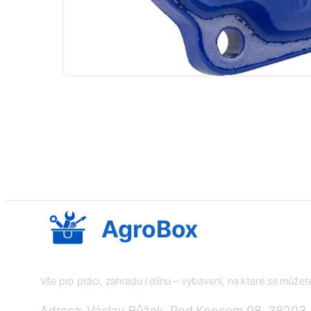
AgroBox
Vše pro práci, zahradu i dílnu – vybavení, na které se může
Adresa: Václav Bůžek, Pod Kopcem 98, 38203