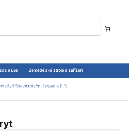
ada a Les
Zemědělské stroje a zařízení
í díly
/
Pístová rotační čerpadla B.P
/
ryt