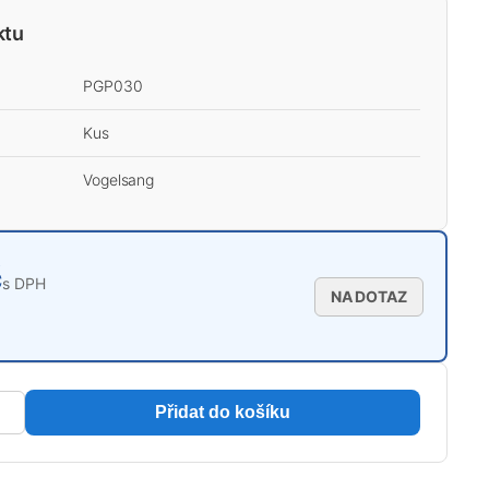
ktu
PGP030
Kus
Vogelsang
č
s DPH
NA DOTAZ
Přidat do košíku