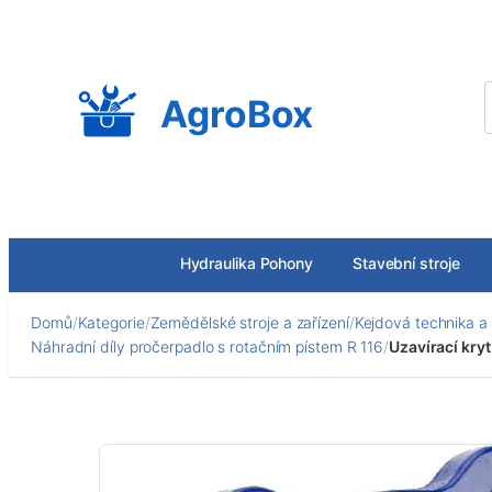
Přeskočit
na
obsah
AgroBox
Hydraulika Pohony
Stavební stroje
Domů
/
Kategorie
/
Zemědělské stroje a zařízení
/
Kejdová technika a 
Náhradní díly pročerpadlo s rotačním pístem R 116
/
Uzavírací kryt