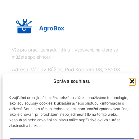
AgroBox
Vše pro práci, zahradu i dílnu – vybavení, na které se
můžete spolehnout
Adresa: Václav Bůžek, Pod Kopcem 98, 38203
Křemže
Správa souhlasu
IČ: 03526976, DIČ: CZ8508151377, Tel:
K zajištění co nejlepšího uživatelského zážitku používáme technologie,
+420606334248, info@agrobox.cz
jako jsou soubory cookies, k ukládání a/nebo přístupu k informacím o
zařízení. Souhlas s těmito technologiemi nám umožní zpracovávat údaje,
jako je chování při procházení nebo jedinečná ID na tomto webu.
Nesouhlas nebo odvolání souhlasu může nepříznivě ovlivnit určité
vlastnosti a funkce.