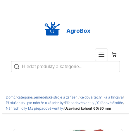
Přeskočit
na
obsah
AgroBox
Domů
/
Kategorie
/
Zemědělské stroje a zařízení
/
Kejdová technika a hnojiva
/
Příslušenství pro nádrže a zásobníky
/
Přepadové ventily / Sifónové čističe
/
Náhradní díly MZ přepadové ventily
/
Uzavírací kohout 60/80 mm