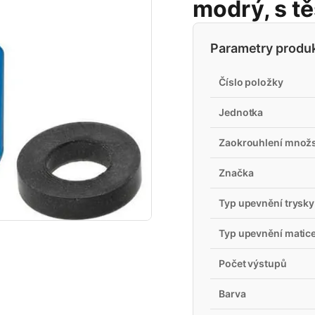
modrý, s t
Parametry produ
Číslo položky
Jednotka
Zaokrouhlení množs
Značka
Typ upevnění trysky
Typ upevnění matic
Počet výstupů
Barva