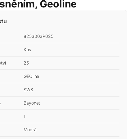
ěsněním, Geoline
ktu
8253003P025
Kus
tví
25
GEOline
SW8
e
Bayonet
1
Modrá