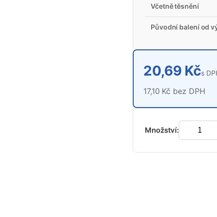
Včetně těsnění
Původní balení od v
20,69 Kč
s DP
17,10 Kč bez DPH
Množství: