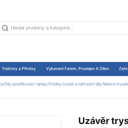
Traktory a Přívěsy
Vybavení Farem, Prodejen A Dílen
Zahr
če
/
Díly postřikovací rampy
/
Držáky trysek a náhradní díly
/
Matice trysek
Uzávěr try