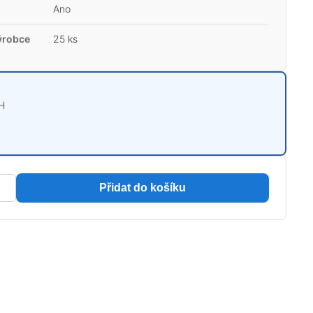
Ano
ýrobce
25 ks
H
Přidat do košíku