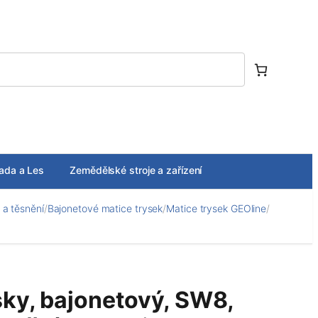
ada a Les
Zemědělské stroje a zařízení
 a těsnění
/
Bajonetové matice trysek
/
Matice trysek GEOline
/
sky, bajonetový, SW8,