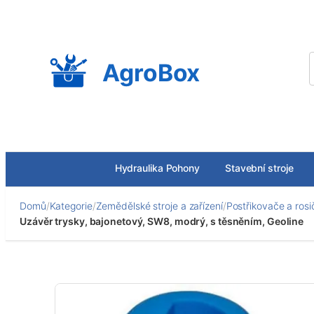
Přeskočit
na
obsah
AgroBox
Hydraulika Pohony
Stavební stroje
Domů
/
Kategorie
/
Zemědělské stroje a zařízení
/
Postřikovače a rosi
Uzávěr trysky, bajonetový, SW8, modrý, s těsněním, Geoline