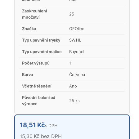
Zaokrouhlení
25
množství
Značka
GEOline
Typ upevnění trysky
SW11L
Typ upevnění matice
Bayonet
Počet výstupů
1
Barva
Červená
Včetně těsnění
Ano
Původní balení od
25 ks
výrobce
18,51 Kč
s DPH
15,30 Kč bez DPH