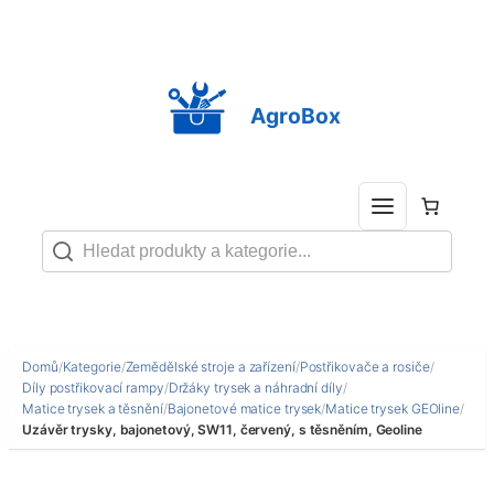
Přeskočit
na
obsah
AgroBox
Domů
/
Kategorie
/
Zemědělské stroje a zařízení
/
Postřikovače a rosiče
/
Díly postřikovací rampy
/
Držáky trysek a náhradní díly
/
Matice trysek a těsnění
/
Bajonetové matice trysek
/
Matice trysek GEOline
/
Uzávěr trysky, bajonetový, SW11, červený, s těsněním, Geoline