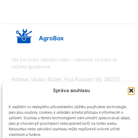
AgroBox
Vše pro práci, zahradu i dílnu – vybavení, na které se
můžete spolehnout
Adresa: Václav Bůžek, Pod Kopcem 98, 38203
Křemže
Správa souhlasu
IČ: 03526976, DIČ: CZ8508151377, Tel:
K zajištění co nejlepšího uživatelského zážitku používáme technologie,
+420606334248, info@agrobox.cz
jako jsou soubory cookies, k ukládání a/nebo přístupu k informacím o
zařízení. Souhlas s těmito technologiemi nám umožní zpracovávat údaje,
jako je chování při procházení nebo jedinečná ID na tomto webu.
Nesouhlas nebo odvolání souhlasu může nepříznivě ovlivnit určité
vlastnosti a funkce.