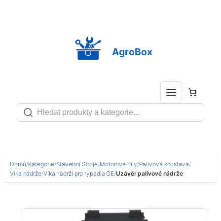
Přeskočit
na
obsah
AgroBox
Domů
/
Kategorie
/
Stavební Stroje
/
Motorové díly
/
Palivová soustava
/
Víka nádrže
/
Víka nádrží pro rypadla OE
/
Uzávěr palivové nádrže