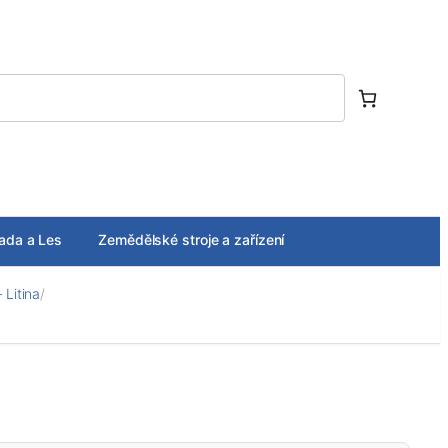
ada a Les
Zemědělské stroje a zařízení
 Litina
/