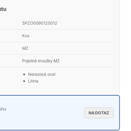
ktu
SPZO0090125012
Kus
MZ
Pojistné kroužky MZ
Nerezová ocel
Litina
DPH
NA DOTAZ