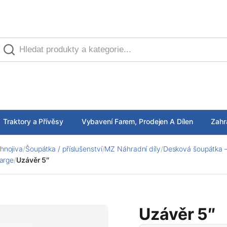
Traktory a Přívěsy
Vybavení Farem, Prodejen A Dílen
Zahr
hnojiva
/
Šoupátka / příslušenství
/
MZ Náhradní díly
/
Desková šoupátka –
harge
/
Uzávěr 5″
Uzávěr 5″