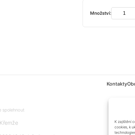
Množství:
Kontakty
Ob
te spolehnout
K zajištění 
 Křemže
cookies, k u
technologie