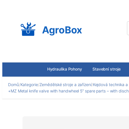
Přeskočit
na
obsah
AgroBox
Hydraulika Pohony
Stavební stroje
Domů
/
Kategorie
/
Zemědělské stroje a zařízení
/
Kejdová technika a 
+MZ Metal knife valve with handwheel 5″ spare parts – with disc