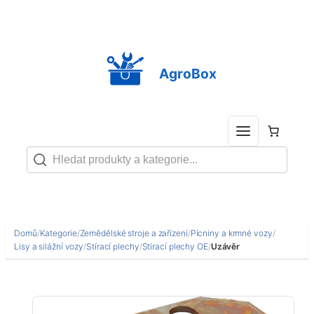
Přeskočit
na
obsah
AgroBox
Domů
/
Kategorie
/
Zemědělské stroje a zařízení
/
Pícniny a krmné vozy
/
Lisy a silážní vozy
/
Stírací plechy
/
Stírací plechy OE
/
Uzávěr