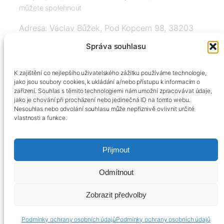
můžete spolehnout
Adresa: Václav Bůžek, Pod Kopcem 98, 38203
Křemže
Správa souhlasu
IČ: 03526976, DIČ: CZ8508151377, Tel:
K zajištění co nejlepšího uživatelského zážitku používáme technologie,
+420606334248, info@agrobox.cz
jako jsou soubory cookies, k ukládání a/nebo přístupu k informacím o
zařízení. Souhlas s těmito technologiemi nám umožní zpracovávat údaje,
jako je chování při procházení nebo jedinečná ID na tomto webu.
Nesouhlas nebo odvolání souhlasu může nepříznivě ovlivnit určité
vlastnosti a funkce.
Přijmout
Kontakty
Obchodní podmínky
Podmínky ochrany osobních údajů
Odmítnout
Zobrazit předvolby
Podmínky ochrany osobních údajů
Podmínky ochrany osobních údajů