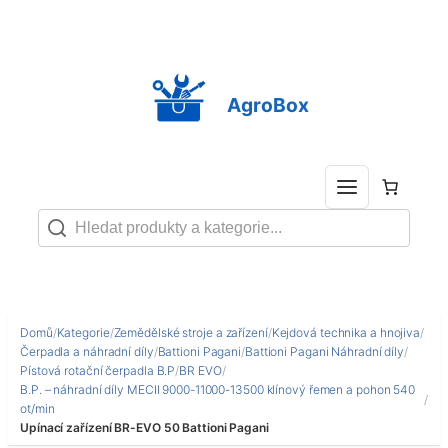
Přeskočit
na
obsah
AgroBox
Domů
/
Kategorie
/
Zemědělské stroje a zařízení
/
Kejdová technika a hnojiva
/
Čerpadla a náhradní díly
/
Battioni Pagani
/
Battioni Pagani Náhradní díly
/
Pístová rotační čerpadla B.P
/
BR EVO
/
B.P. – náhradní díly MECII 9000-11000-13500 klínový řemen a pohon 540
/
ot/min
Upínací zařízení BR-EVO 50 Battioni Pagani