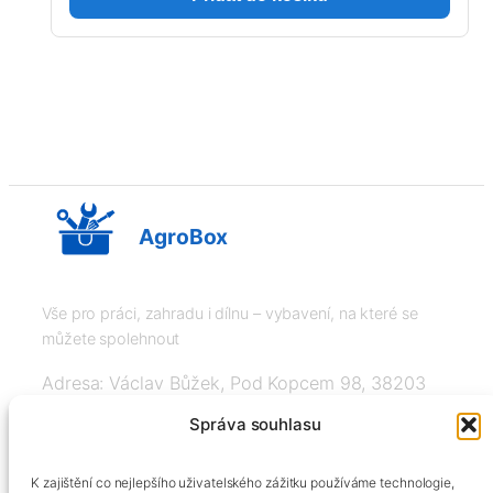
AgroBox
Vše pro práci, zahradu i dílnu – vybavení, na které se
můžete spolehnout
Adresa: Václav Bůžek, Pod Kopcem 98, 38203
Křemže
Správa souhlasu
IČ: 03526976, DIČ: CZ8508151377, Tel:
K zajištění co nejlepšího uživatelského zážitku používáme technologie,
+420606334248, info@agrobox.cz