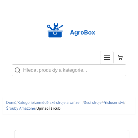
Přeskočit
na
obsah
AgroBox
Domů
/
Kategorie
/
Zemědělské stroje a zařízení
/
Secí stroje
/
Příslušenství
/
Šrouby Amazone
/
Upínací šroub