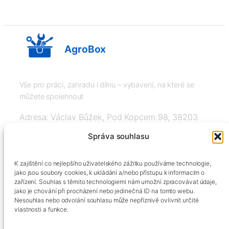
AgroBox
Vše pro práci, zahradu i dílnu – vybavení, na které se
můžete spolehnout
Adresa: Václav Bůžek, Pod Kopcem 98, 38203
Křemže
Správa souhlasu
IČ: 03526976, DIČ: CZ8508151377, Tel:
K zajištění co nejlepšího uživatelského zážitku používáme technologie,
+420606334248, info@agrobox.cz
jako jsou soubory cookies, k ukládání a/nebo přístupu k informacím o
zařízení. Souhlas s těmito technologiemi nám umožní zpracovávat údaje,
jako je chování při procházení nebo jedinečná ID na tomto webu.
Nesouhlas nebo odvolání souhlasu může nepříznivě ovlivnit určité
vlastnosti a funkce.