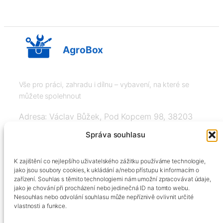
AgroBox
Vše pro práci, zahradu i dílnu – vybavení, na které se
můžete spolehnout
Adresa: Václav Bůžek, Pod Kopcem 98, 38203
Křemže
Správa souhlasu
IČ: 03526976, DIČ: CZ8508151377, Tel:
K zajištění co nejlepšího uživatelského zážitku používáme technologie,
+420606334248, info@agrobox.cz
jako jsou soubory cookies, k ukládání a/nebo přístupu k informacím o
zařízení. Souhlas s těmito technologiemi nám umožní zpracovávat údaje,
jako je chování při procházení nebo jedinečná ID na tomto webu.
Nesouhlas nebo odvolání souhlasu může nepříznivě ovlivnit určité
vlastnosti a funkce.