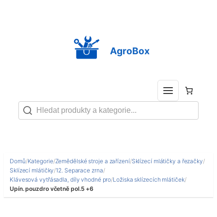
Přeskočit
na
obsah
AgroBox
Domů
/
Kategorie
/
Zemědělské stroje a zařízení
/
Sklízecí mlátičky a řezačky
/
Sklízecí mlátičky
/
12. Separace zrna
/
Klávesová vytřásadla, díly vhodné pro
/
Ložiska sklízecích mlátiček
/
Upín. pouzdro včetně pol.5 +6