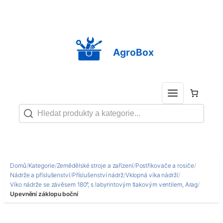
Přeskočit
na
obsah
AgroBox
Domů
/
Kategorie
/
Zemědělské stroje a zařízení
/
Postřikovače a rosiče
/
Nádrže a příslušenství
/
Příslušenství nádrž
/
Vklopná víka nádrží
/
Víko nádrže se závěsem 180°, s labyrintovým tlakovým ventilem, Arag
/
Upevnění záklopu boční