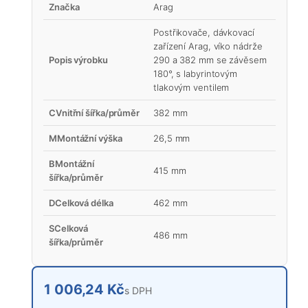
Značka
Arag
Postřikovače, dávkovací
zařízení Arag, víko nádrže
Popis výrobku
290 a 382 mm se závěsem
180°, s labyrintovým
tlakovým ventilem
CVnitřní šířka/průměr
382 mm
MMontážní výška
26,5 mm
BMontážní
415 mm
šířka/průměr
DCelková délka
462 mm
SCelková
486 mm
šířka/průměr
1 006,24 Kč
s DPH